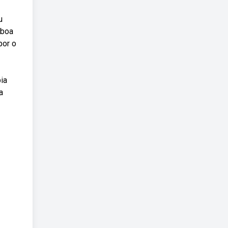
u
 boa
por o
ia
a