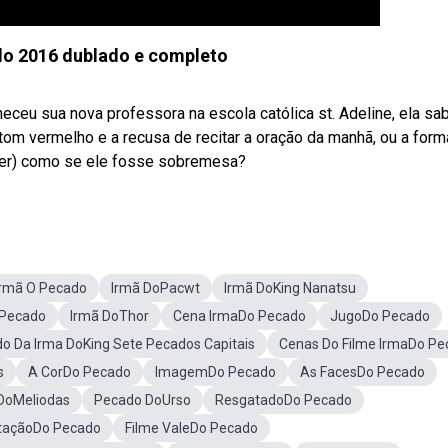
do 2016 dublado e completo
eu sua nova professora na escola católica st. Adeline, ela sab
tom vermelho e a recusa de recitar a oração da manhã, ou a form
ser) como se ele fosse sobremesa?
Irmã O Pecado
Irmã DoPacwt
Irmã DoKing Nanatsu
 Pecado
Irmã DoThor
Cena IrmaDo Pecado
JugoDo Pecado
 Da Irma DoKing Sete Pecados Capitais
Cenas Do Filme IrmaDo Pe
s
A CorDo Pecado
ImagemDo Pecado
As FacesDo Pecado
DoMeliodas
Pecado DoUrso
ResgatadoDo Pecado
taçãoDo Pecado
Filme ValeDo Pecado