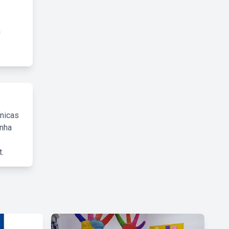
cnicas
inha
.