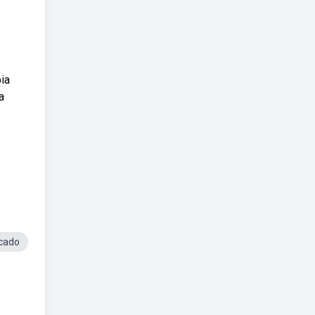
ia
a
cado