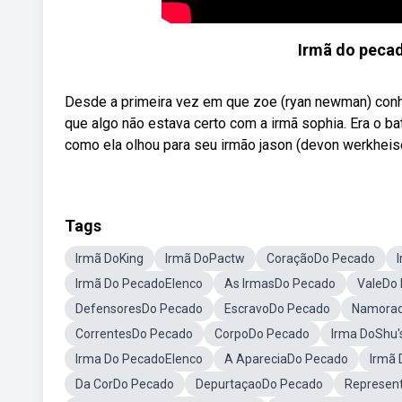
Irmã do peca
Desde a primeira vez em que zoe (ryan newman) conhec
que algo não estava certo com a irmã sophia. Era o ba
como ela olhou para seu irmão jason (devon werkhei
Tags
Irmã DoKing
Irmã DoPactw
CoraçãoDo Pecado
Irmã Do PecadoElenco
As IrmasDo Pecado
ValeDo
DefensoresDo Pecado
EscravoDo Pecado
Namorado
CorrentesDo Pecado
CorpoDo Pecado
Irma DoShu'
Irma Do PecadoElenco
A ApareciaDo Pecado
Irmã 
Da CorDo Pecado
DepurtaçaoDo Pecado
Represen