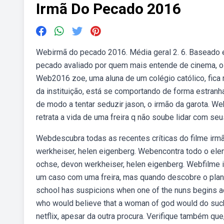
Irmã Do Pecado 2016
Webirmã do pecado 2016. Média geral 2. 6. Baseado 
pecado avaliado por quem mais entende de cinema, o 
Web2016 zoe, uma aluna de um colégio católico, fica
da instituição, está se comportando de forma estranh
de modo a tentar seduzir jason, o irmão da garota. 
retrata a vida de uma freira q não soube lidar com se
Webdescubra todas as recentes críticas do filme irm
werkheiser, helen eigenberg. Webencontra todo o ele
ochse, devon werkheiser, helen eigenberg. Webfilme
um caso com uma freira, mas quando descobre o plano sin
school has suspicions when one of the nuns begins act
who would believe that a woman of god would do such
netflix, apesar da outra procura. Verifique também qu