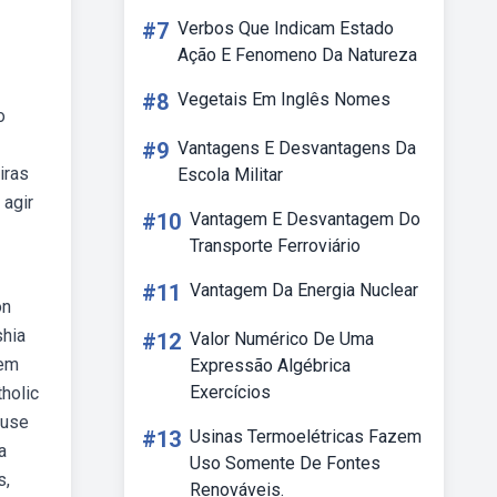
#7
Verbos Que Indicam Estado
Ação E Fenomeno Da Natureza
#8
Vegetais Em Inglês Nomes
o
#9
Vantagens E Desvantagens Da
iras
Escola Militar
 agir
#10
Vantagem E Desvantagem Do
Transporte Ferroviário
#11
Vantagem Da Energia Nuclear
on
shia
#12
Valor Numérico De Uma
tem
Expressão Algébrica
Exercícios
tholic
ause
#13
Usinas Termoelétricas Fazem
a
Uso Somente De Fontes
s,
Renováveis.