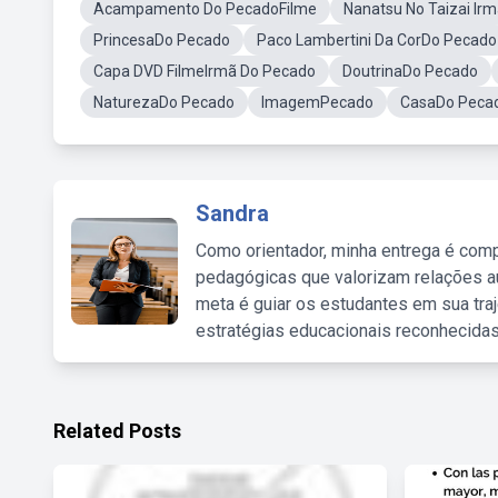
Acampamento Do PecadoFilme
Nanatsu No Taizai Ir
PrincesaDo Pecado
Paco Lambertini Da CorDo Pecado
Capa DVD FilmeIrmã Do Pecado
DoutrinaDo Pecado
NaturezaDo Pecado
ImagemPecado
CasaDo Peca
Sandra
Como orientador, minha entrega é comp
pedagógicas que valorizam relações au
meta é guiar os estudantes em sua traj
estratégias educacionais reconhecidas
Related Posts