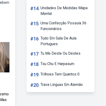
 Webem
#14
Unidades De Medidas Mapa
Mental
#15
Uma Confecção Possuía 36
Funcionários
#16
Tudo Em Sala De Aula
Portugues
#17
Tu Me Deste Ou Destes
#18
Tsu Chu E Harpasum
#19
Trilhoes Tem Quantos 0
#20
Trava Linguas Em Alemão
mesmo
 Mas