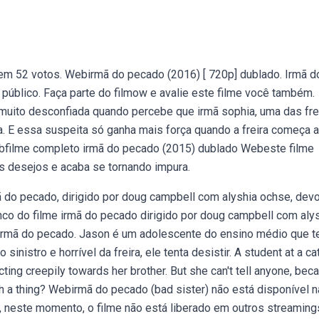
em 52 votos. Webirmã do pecado (2016) [ 720p] dublado. Irmã d
público. Faça parte do filmow e avalie este filme você também.
 muito desconfiada quando percebe que irmã sophia, uma das fre
a. E essa suspeita só ganha mais força quando a freira começa a
Webfilme completo irmã do pecado (2015) dublado Webeste filme
us desejos e acaba se tornando impura.
ã do pecado, dirigido por doug campbell com alyshia ochse, dev
nco do filme irmã do pecado dirigido por doug campbell com aly
 irmã do pecado. Jason é um adolescente do ensino médio que 
istro e horrível da freira, ele tenta desistir. A student at a ca
ing creepily towards her brother. But she can't tell anyone, bec
 a thing? Webirmã do pecado (bad sister) não está disponível n
e, neste momento, o filme não está liberado em outros streaming