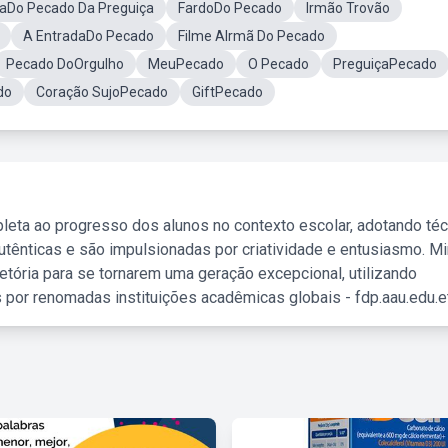
maDo Pecado Da Preguiça
FardoDo Pecado
Irmão Trovão
A EntradaDo Pecado
Filme AIrmã Do Pecado
Pecado DoOrgulho
MeuPecado
O Pecado
PreguiçaPecado
do
Coração SujoPecado
GiftPecado
leta ao progresso dos alunos no contexto escolar, adotando té
tênticas e são impulsionadas por criatividade e entusiasmo. M
etória para se tornarem uma geração excepcional, utilizando
 por renomadas instituições acadêmicas globais - fdp.aau.edu.et