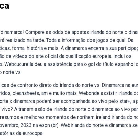
rca
 dinamarca! Compare as odds de apostas irlanda do norte x din
rá realizado na tarde. Toda a informação dos jogos de qual. Da
ticas, forma, história e mais. A dinamarca encerra a sua participa
 de vídeos do site oficial da qualificação europeia. Inclui os
. Webcucurella deu a assistência para o gol do título espanhol 
o norte vs.
icas de confronto direto do irlanda do norte vs. Dinamarca na eu
fridos, cleansheets, am e muito mais. Webonde assistir irlanda d
norte x dinamarca poderá ser acompanhada ao vivo pelo star+, a p
 vivo? A transmissão de irlanda do norte x dinamarca ao vivo pa
, resumos e melhores momentos de northern ireland irlanda do no
ovembro, 2023 na espn (br). Webirlanda do norte e dinamarca se
atórias da eurocopa.