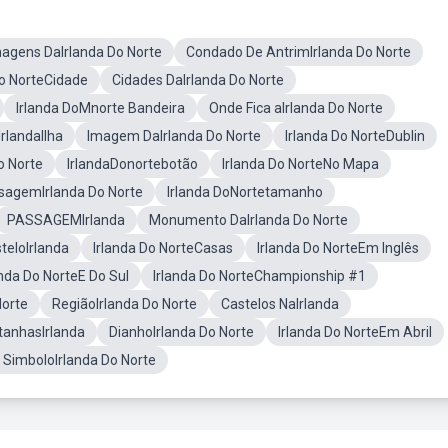
agens DaIrlanda Do Norte
Condado De AntrimIrlanda Do Norte
Do NorteCidade
Cidades DaIrlanda Do Norte
Irlanda DoMnorte Bandeira
Onde Fica aIrlanda Do Norte
IrlandaIlha
Imagem DaIrlanda Do Norte
Irlanda Do NorteDublin
o Norte
IrlandaDonortebotão
Irlanda Do NorteNo Mapa
sagemIrlanda Do Norte
Irlanda DoNortetamanho
PASSAGEMIrlanda
Monumento DaIrlanda Do Norte
teloIrlanda
Irlanda Do NorteCasas
Irlanda Do NorteEm Inglês
anda Do NorteE Do Sul
Irlanda Do NorteChampionship #1
Norte
RegiãoIrlanda Do Norte
Castelos NaIrlanda
anhasIrlanda
DianhoIrlanda Do Norte
Irlanda Do NorteEm Abril
 SimboloIrlanda Do Norte