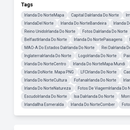
Tags
Irlanda Do NorteMapa
Capital DaIrlanda Do Norte
Im
IrlandaDel Norte
Irlanda Do NorteBandeira
Irlanda 
Reino UnidoIrlanda Do Norte
Fotos DaIrlanda Do Norte
BelfastIrlanda Do Norte
Irlanda Do NortePaisagens
MAO-A Do Estados DaIrlanda Do Norte
Rei DaIrlanda D
InglaterraIrlanda Do Norte
LogoIrlanda Do Norte
Pai
Irlanda Do NorteCentro
Irlanda Do NorteMapa Mundi
Irlanda DoNorte. Mapa PNG
LFCIrlanda Do Norte
Cas
Irlanda Do NorteCultura
FofanaIrlanda Do Norte
Irl
Irlanda Do NorteNatureza
Fotos De ViagemIrlanda Do 
EscudoIrlanda Do Norte
Isa DaIrlanda Do Norte
Mont
IrlandaIlha Esmeralda
Irlanda Do NorteComber
Foto