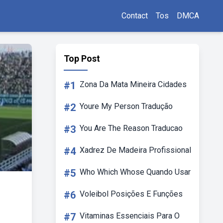
Contact
Tos
DMCA
Top Post
#1
Zona Da Mata Mineira Cidades
#2
Youre My Person Tradução
#3
You Are The Reason Traducao
#4
Xadrez De Madeira Profissional
#5
Who Which Whose Quando Usar
#6
Voleibol Posições E Funções
#7
Vitaminas Essenciais Para O