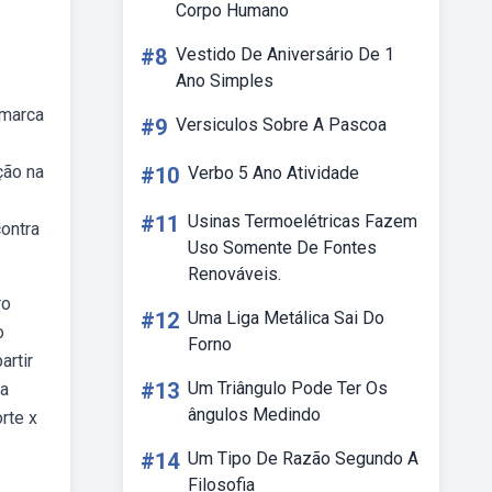
Corpo Humano
#8
Vestido De Aniversário De 1
Ano Simples
amarca
#9
Versiculos Sobre A Pascoa
ção na
#10
Verbo 5 Ano Atividade
#11
Usinas Termoelétricas Fazem
contra
Uso Somente De Fontes
Renováveis.
ro
#12
Uma Liga Metálica Sai Do
o
Forno
artir
#13
Um Triângulo Pode Ter Os
ra
ângulos Medindo
rte x
#14
Um Tipo De Razão Segundo A
Filosofia