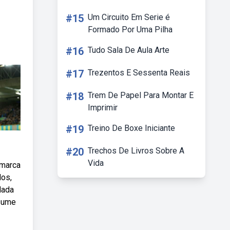
#15
Um Circuito Em Serie é
Formado Por Uma Pilha
#16
Tudo Sala De Aula Arte
#17
Trezentos E Sessenta Reais
#18
Trem De Papel Para Montar E
Imprimir
#19
Treino De Boxe Iniciante
#20
Trechos De Livros Sobre A
Vida
amarca
dos,
dada
ssume