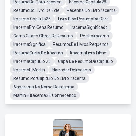
ResumoDa Obra Iracema
Iracema Capitulo28
ResumoDo Livro De Ecle
Resenha Do LivroIracema
Iracema Capitulo26
Livro Dibs ResumoDa Obra
IracemaEm Cena Resumo
IracemaSignificado
Como Citar a Obras DoResumo
ReciboIracema
IracemaSignifica
ResumosDe Livros Pequenos
ResumoCurto De Iracema
IracemaLivro Filme
IracemaCapítulo 25
Capa De ResumoDe Capítulo
IracemaE Martin
Narrador DeIracema
Resumo PorCapítulo Do Livro Iracema
Anagrama No Nome DeIracema
Martin E IracemaSE Conhecendo