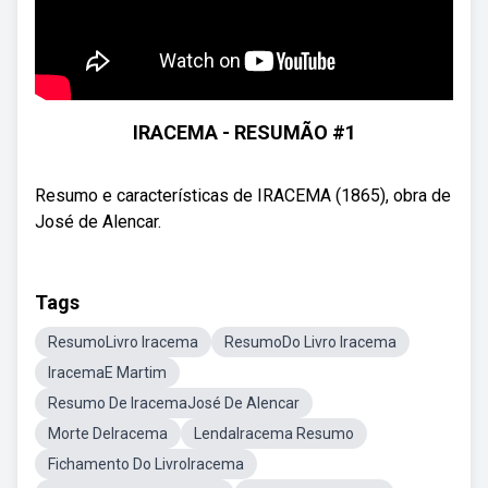
IRACEMA - RESUMÃO #1
Resumo e características de IRACEMA (1865), obra de
José de Alencar.
Tags
ResumoLivro Iracema
ResumoDo Livro Iracema
IracemaE Martim
Resumo De IracemaJosé De Alencar
Morte DeIracema
LendaIracema Resumo
Fichamento Do LivroIracema