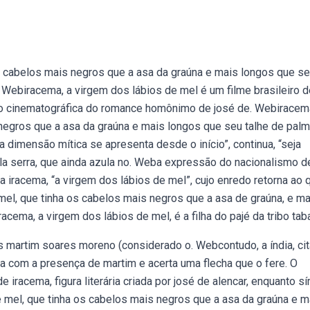
s cabelos mais negros que a asa da graúna e mais longos que s
. Webiracema, a virgem dos lábios de mel é um filme brasileiro d
ção cinematográfica do romance homônimo de josé de. Webiracem
negros que a asa da graúna e mais longos que seu talhe de palm
 dimensão mítica se apresenta desde o início”, continua, “seja
ela serra, que ainda azula no. Weba expressão do nacionalismo d
na iracema, “a virgem dos lábios de mel”, cujo enredo retorna ao 
 mel, que tinha os cabelos mais negros que a asa de graúna, e ma
acema, a virgem dos lábios de mel, é a filha do pajé da tribo taba
ês martim soares moreno (considerado o. Webcontudo, a índia, ci
a com a presença de martim e acerta uma flecha que o fere. O
 iracema, figura literária criada por josé de alencar, enquanto s
 mel, que tinha os cabelos mais negros que a asa da graúna e m