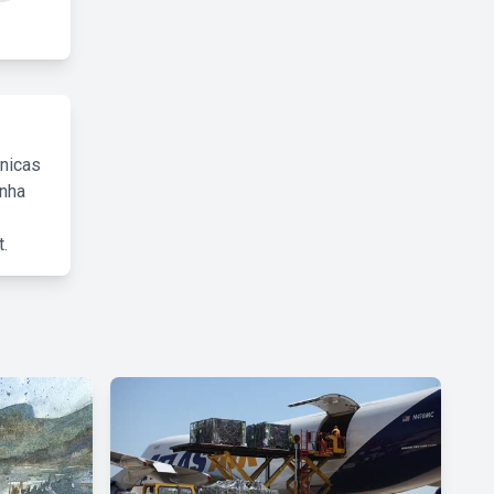
cnicas
inha
.