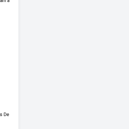
uam a
as De