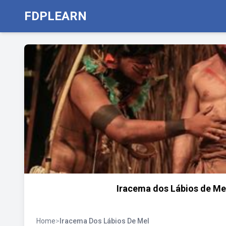
FDPLEARN
Iracema dos Lábios de Mel
Home
>
Iracema Dos Lábios De Mel