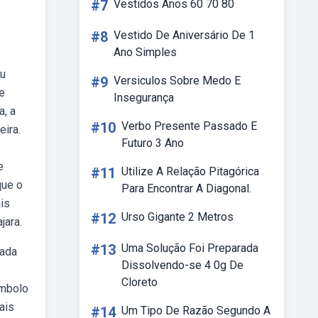
#7
Vestidos Anos 60 70 80
#8
Vestido De Aniversário De 1
Ano Simples
eu
#9
Versiculos Sobre Medo E
e
Insegurança
a, a
#10
Verbo Presente Passado E
eira.
Futuro 3 Ano
e
#11
Utilize A Relação Pitagórica
que o
Para Encontrar A Diagonal.
is
#12
Urso Gigante 2 Metros
jara.
#13
Uma Solução Foi Preparada
tada
Dissolvendo-se 4 0g De
Cloreto
ímbolo
ais
#14
Um Tipo De Razão Segundo A