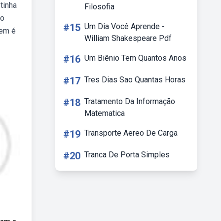
tinha
Filosofia
mo
#15
Um Dia Você Aprende -
gem é
William Shakespeare Pdf
#16
Um Biênio Tem Quantos Anos
#17
Tres Dias Sao Quantas Horas
#18
Tratamento Da Informação
Matematica
#19
Transporte Aereo De Carga
#20
Tranca De Porta Simples