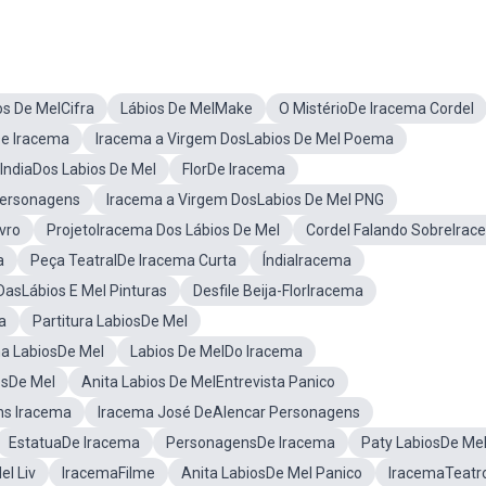
os De MelCifra
Lábios De MelMake
O MistérioDe Iracema Cordel
De Iracema
Iracema a Virgem DosLabios De Mel Poema
IndiaDos Labios De Mel
FlorDe Iracema
ersonagens
Iracema a Virgem DosLabios De Mel PNG
vro
ProjetoIracema Dos Lábios De Mel
Cordel Falando SobreIra
a
Peça TeatralDe Iracema Curta
ÍndiaIracema
DasLábios E Mel Pinturas
Desfile Beija-FlorIracema
a
Partitura LabiosDe Mel
a LabiosDe Mel
Labios De MelDo Iracema
osDe Mel
Anita Labios De MelEntrevista Panico
s Iracema
Iracema José DeAlencar Personagens
EstatuaDe Iracema
PersonagensDe Iracema
Paty LabiosDe Me
l Liv
IracemaFilme
Anita LabiosDe Mel Panico
IracemaTeatr