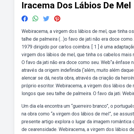
Iracema Dos Lábios De Mel
Webiracema, a virgem dos lábios de mel, que tinha o
talhe de palmeira (…)o favo de jati não era doce como
1979 dirigido por carlos coimbra. [ 1 ] é uma adapta
virgem dos lábios de mel, que tinha os cabelos mais 
O favo da jati não era doce como seu. Web“a ênfase na
através da origem indefinida (‘além, muito além daqu
alencar se dá, nesta obra, através da criação da heroí
próprio escritor. Webiracema, a virgem dos lábios de
longos que seu talhe de palmeira. O favo da jati. Webir
Um dia ela encontra um “guerreiro branco”, o portugu
na obra como “a virgem dos lábios de mel”, se assust
presente artigo explora o lugar da imagem romântica de
de cearensidade. Webiracema, a virgem dos lábios de