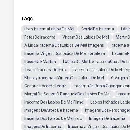
Tags
Livro IracemaLabios De Mel
CordelDe Iracema
Lábi
FotosDe Iracema
VirgemDos Lábios De Mel
Martin
A Linda Iracema DosLabios De Mel Imagens
Iracema a 
Iracema Virgem DosLabios De Mel Fortaleza
IracemaP
Iracema EMartim
Labios De Mel Do IracemaCapa Do Lr
Teatro IracemaRoteiro
Iracema Dos Lábios De MelPeç
Blu-ray Iracema a VirgemDos Lábios De Mel
A Virgem 
Cenario IracemaTeatro
IracemaDa Bahia Changonzeir
Marçal De Souza O BangueloDos Labios De Mel
Iracem
Iracema Dos Labios De MelFilme
Labios Inchados Labi
Imagens DeArtes De Iracema
Imagens DosPersonagen
Iracema Dos Labios De MelLivro
ImagemDe Iracema
ImagensDe Iracema
Iracema a Virgem DosLabios De Me