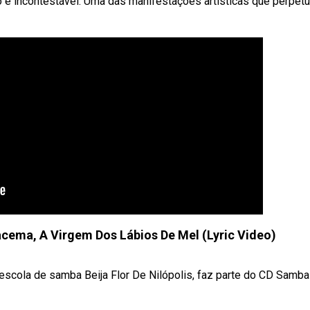
ro é incontestável. Uma das manifestações artísticas que perpet
Iracema, A Virgem Dos Lábios De Mel (Lyric Video)
escola de samba Beija Flor De Nilópolis, faz parte do CD Samb