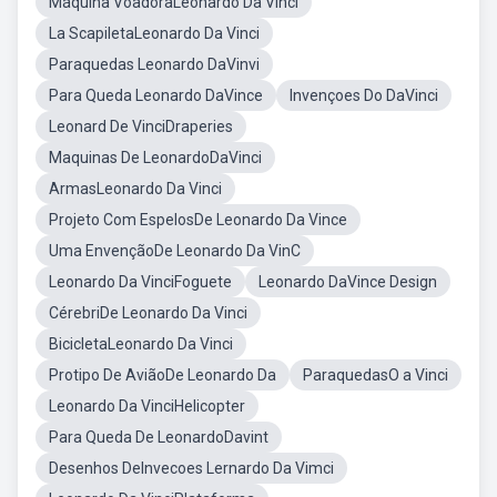
Máquina VoadoraLeonardo Da Vinci
La ScapiletaLeonardo Da Vinci
Paraquedas Leonardo DaVinvi
Para Queda Leonardo DaVince
Invençoes Do DaVinci
Leonard De VinciDraperies
Maquinas De LeonardoDaVinci
ArmasLeonardo Da Vinci
Projeto Com EspelosDe Leonardo Da Vince
Uma EnvençãoDe Leonardo Da VinC
Leonardo Da VinciFoguete
Leonardo DaVince Design
CérebriDe Leonardo Da Vinci
BicicletaLeonardo Da Vinci
Protipo De AviãoDe Leonardo Da
ParaquedasO a Vinci
Leonardo Da VinciHelicopter
Para Queda De LeonardoDavint
Desenhos DeInvecoes Lernardo Da Vimci