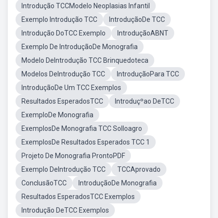
Introdução TCCModelo Neoplasias Infantil
Exemplo Introdução TCC
IntroduçãoDe TCC
Introdução DoTCC Exemplo
IntroduçãoABNT
Exemplo De IntroduçãoDe Monografia
Modelo DeIntrodução TCC Brinquedoteca
Modelos DeIntrodução TCC
IntroduçãoPara TCC
IntroduçãoDe Um TCC Exemplos
Resultados EsperadosTCC
Introduçºao DeTCC
ExemploDe Monografia
ExemplosDe Monografia TCC Solloagro
ExemplosDe Resultados Esperados TCC 1
Projeto De Monografia ProntoPDF
Exemplo DeIntrodução TCC
TCCAprovado
ConclusãoTCC
IntroduçãoDe Monografia
Resultados EsperadosTCC Exemplos
Introdução DeTCC Exemplos