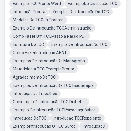
Exemplo TCCPronto Word
ExemploDe Discussão TCC
IntroduçãoPronta
Xemplos DeIntrodução Do TCC
Modelos De TCCJá Prontos
Exemplo De Introdução TCCAdministração
Como Fazer Um TCCPasso a Passo PDF
Estrutura DoTCC
Exemplo De IntroduçãoNo TCC
Como FazerIntrodução ABNT
Exemplos De IntroduçãoDe Monografia
Metodologia TCC ExemploPronto
Agradecimento DeTCC
Exemplos De IntroduçãoDe TCC Fisioterapia
IntroduçãoDe Trabalhos
Coexemplo DeIntrodução TCC Diabetes
Exemplo De Introdução TCCPsicodiagnóstico
Introducao DoTCC
Introducao TCCRepelente
ExemploIntraoducao O TCC Surdo
IntroduçãoD