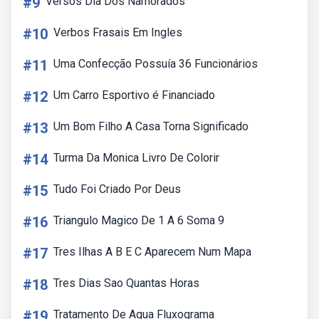
#9
Versos Dia Dos Namorados
#10
Verbos Frasais Em Ingles
#11
Uma Confecção Possuía 36 Funcionários
#12
Um Carro Esportivo é Financiado
#13
Um Bom Filho A Casa Torna Significado
#14
Turma Da Monica Livro De Colorir
#15
Tudo Foi Criado Por Deus
#16
Triangulo Magico De 1 A 6 Soma 9
#17
Tres Ilhas A B E C Aparecem Num Mapa
#18
Tres Dias Sao Quantas Horas
#19
Tratamento De Agua Fluxograma