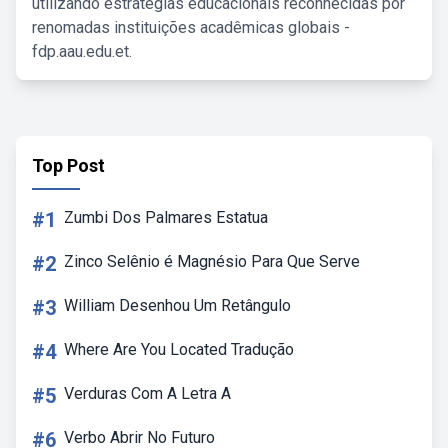
utilizando estratégias educacionais reconhecidas por
renomadas instituições acadêmicas globais -
fdp.aau.edu.et.
Top Post
#1
Zumbi Dos Palmares Estatua
#2
Zinco Selênio é Magnésio Para Que Serve
#3
William Desenhou Um Retângulo
#4
Where Are You Located Tradução
#5
Verduras Com A Letra A
#6
Verbo Abrir No Futuro