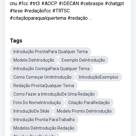
cnu #fcc #trt3 #AOCP #IDECAN #cebraspe #chatgpt
#tese #redaçãofcc #TRTSC
#citaçãoparaqualquertema #redação ...
Tags
Introdução ProntaPara Qualquer Tema
Modelo DeIntrodução
Exemplo DeIntrodução
Introdução CoringaPara Qualquer Tema
Como Começar UmIntrodução
IntroduçãoExemplos
Redação ProntaQualquer Tema
Como Fazer a IntroduçãoDe Uma Redação
Foto Do NomeIntrodução
Citação ParaRedação
IntroduçãoDe Slide
Modelo Pronto DeIntrodução
Introdução Pronta ParaTrabalho
Modelos DeIntrodução Redação