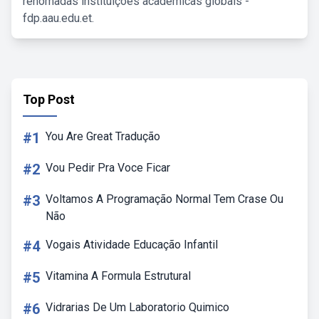
renomadas instituições acadêmicas globais -
fdp.aau.edu.et.
Top Post
#1
You Are Great Tradução
#2
Vou Pedir Pra Voce Ficar
#3
Voltamos A Programação Normal Tem Crase Ou
Não
#4
Vogais Atividade Educação Infantil
#5
Vitamina A Formula Estrutural
#6
Vidrarias De Um Laboratorio Quimico