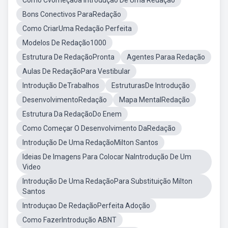
Como Cvomeçãoa Introdução De Uma Redação
Bons Conectivos ParaRedação
Como CriarUma Redação Perfeita
Modelos De Redação1000
Estrutura De RedaçãoPronta
Agentes Paraa Redação
Aulas De RedaçãoPara Vestibular
Introdução DeTrabalhos
EstruturasDe Introdução
DesenvolvimentoRedação
Mapa MentalRedação
Estrutura Da RedaçãoDo Enem
Como Começar O Desenvolvimento DaRedação
Introdução De Uma RedaçãoMilton Santos
Ideias De Imagens Para Colocar NaIntrodução De Um
Video
Introdução De Uma RedaçãoPara Substituição Milton
Santos
Introduçao De RedaçãoPerfeita Adoção
Como FazerIntrodução ABNT