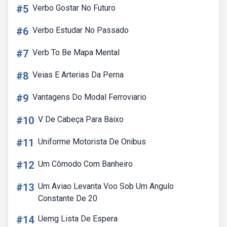
#5
Verbo Gostar No Futuro
#6
Verbo Estudar No Passado
#7
Verb To Be Mapa Mental
#8
Veias E Arterias Da Perna
#9
Vantagens Do Modal Ferroviario
#10
V De Cabeça Para Baixo
#11
Uniforme Motorista De Onibus
#12
Um Cômodo Com Banheiro
#13
Um Aviao Levanta Voo Sob Um Angulo
Constante De 20
#14
Uemg Lista De Espera