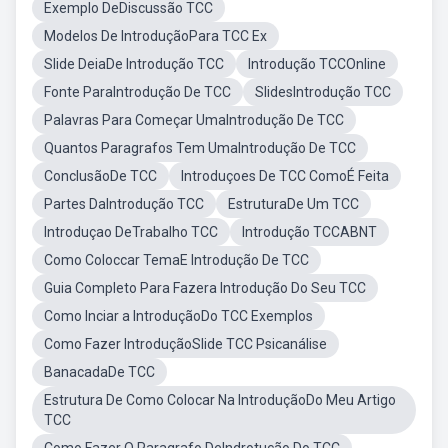
Exemplo DeDiscussão TCC
Modelos De IntroduçãoPara TCC Ex
Slide DeiaDe Introdução TCC
Introdução TCCOnline
Fonte ParaIntrodução De TCC
SlidesIntrodução TCC
Palavras Para Começar UmaIntrodução De TCC
Quantos Paragrafos Tem UmaIntrodução De TCC
ConclusãoDe TCC
Introduçoes De TCC ComoÉ Feita
Partes DaIntrodução TCC
EstruturaDe Um TCC
Introduçao DeTrabalho TCC
Introdução TCCABNT
Como Coloccar TemaE Introdução De TCC
Guia Completo Para Fazera Introdução Do Seu TCC
Como Inciar a IntroduçãoDo TCC Exemplos
Como Fazer IntroduçãoSlide TCC Psicanálise
BanacadaDe TCC
Estrutura De Como Colocar Na IntroduçãoDo Meu Artigo
TCC