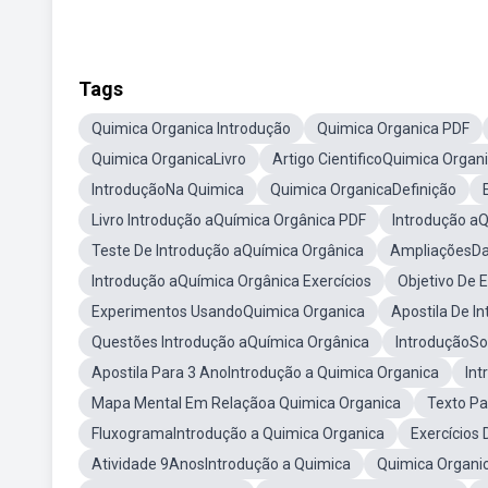
Tags
Quimica Organica Introdução
Quimica Organica PDF
Quimica OrganicaLivro
Artigo CientificoQuimica Organ
IntroduçãoNa Quimica
Quimica OrganicaDefinição
Livro Introdução aQuímica Orgânica PDF
Introdução a
Teste De Introdução aQuímica Orgânica
AmpliaçõesDa
Introdução aQuímica Orgânica Exercícios
Objetivo De 
Experimentos UsandoQuimica Organica
Apostila De I
Questões Introdução aQuímica Orgânica
IntroduçãoSo
Apostila Para 3 AnoIntrodução a Quimica Organica
Int
Mapa Mental Em Relaçãoa Quimica Organica
Texto Pa
FluxogramaIntrodução a Quimica Organica
Exercícios 
Atividade 9AnosIntrodução a Quimica
Quimica Organi