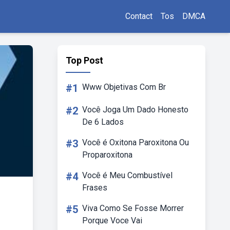
Contact
Tos
DMCA
Top Post
#1
Www Objetivas Com Br
#2
Você Joga Um Dado Honesto
De 6 Lados
#3
Você é Oxitona Paroxitona Ou
Proparoxitona
#4
Você é Meu Combustível
Frases
#5
Viva Como Se Fosse Morrer
Porque Voce Vai