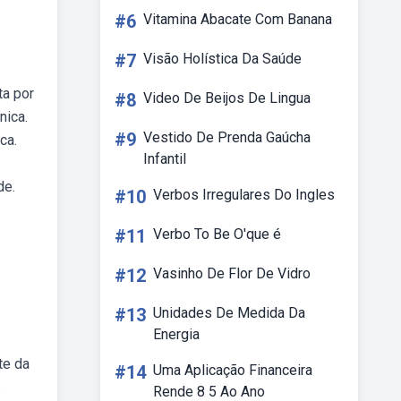
#6
Vitamina Abacate Com Banana
#7
Visão Holística Da Saúde
ta por
#8
Video De Beijos De Lingua
nica.
#9
Vestido De Prenda Gaúcha
ca.
Infantil
de.
#10
Verbos Irregulares Do Ingles
#11
Verbo To Be O'que é
#12
Vasinho De Flor De Vidro
#13
Unidades De Medida Da
Energia
te da
#14
Uma Aplicação Financeira
s
Rende 8 5 Ao Ano