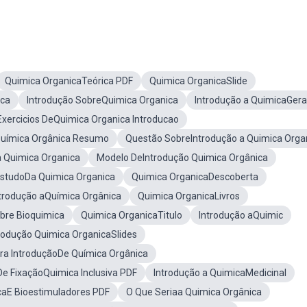
Quimica OrganicaTeórica PDF
Quimica OrganicaSlide
ica
Introdução SobreQuimica Organica
Introdução a QuimicaGera
Exercicios DeQuimica Organica Introducao
Química Orgânica Resumo
Questão SobreIntrodução a Quimica Orga
 Quimica Organica
Modelo DeIntrodução Quimica Orgânica
EstudoDa Quimica Organica
Quimica OrganicaDescoberta
ntrodução aQuímica Orgânica
Quimica OrganicaLivros
bre Bioquimica
Quimica OrganicaTitulo
Introdução aQuimic
rodução Quimica OrganicaSlides
ra IntroduçãoDe Química Orgânica
De FixaçãoQuimica Inclusiva PDF
Introdução a QuimicaMedicinal
caE Bioestimuladores PDF
O Que Seriaa Quimica Orgânica