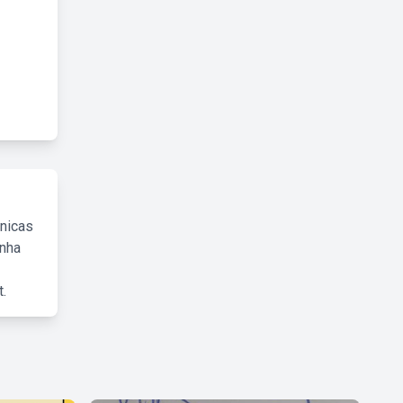
cnicas
inha
.