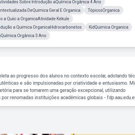
Atividades Sobre Introdução aQuímica Orgânica 4 Ano
ntextualizada DeQuimica Geral E Organica
TópicosOrganica
o a Quiic a OrganicaAtividade Kekule
rodução a Quimica OrganicaHidrocarbonetos
KidQuimica Organica
aQuímica Orgânica 3 Ano
leta ao progresso dos alunos no contexto escolar, adotando té
tênticas e são impulsionadas por criatividade e entusiasmo. M
etória para se tornarem uma geração excepcional, utilizando
 por renomadas instituições acadêmicas globais - fdp.aau.edu.et