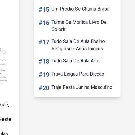
#15
Um Predio Se Chama Brasil
#16
Turma Da Monica Livro De
Colorir
#17
Tudo Sala De Aula Ensino
Religioso - Anos Iniciais
#18
Tudo Sala De Aula Arte
#19
Trava Lingua Para Dicção
#20
Traje Festa Junina Masculino
kulé,
 Neste
ulas