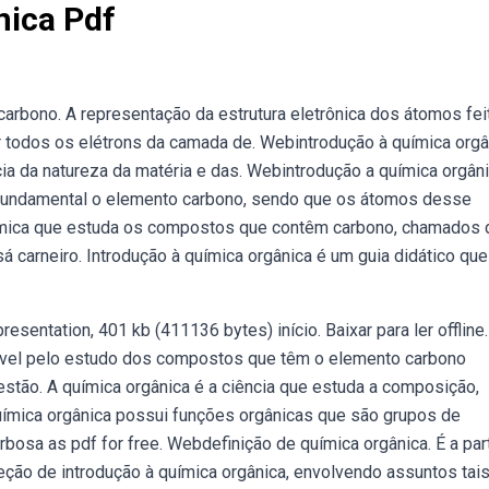
nica Pdf
rbono. A representação da estrutura eletrônica dos átomos fei
 todos os elétrons da camada de. Webintrodução à química orgâ
ia da natureza da matéria e das. Webintrodução a química orgâni
undamental o elemento carbono, sendo que os átomos desse
ímica que estuda os compostos que contêm carbono, chamados 
á carneiro. Introdução à química orgânica é um guia didático que
sentation, 401 kb (411136 bytes) início. Baixar para ler offline.
ável pelo estudo dos compostos que têm o elemento carbono
stão. A química orgânica é a ciência que estuda a composição,
química orgânica possui funções orgânicas que são grupos de
sa as pdf for free. Webdefinição de química orgânica. É a par
ão de introdução à química orgânica, envolvendo assuntos tai