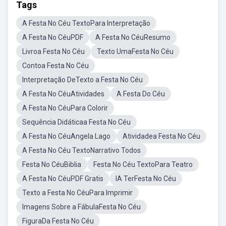
Tags
A Festa No Céu TextoPara Interpretação
A Festa No CéuPDF
A Festa No CéuResumo
Livroa Festa No Céu
Texto UmaFesta No Céu
Contoa Festa No Céu
Interpretação DeTexto a Festa No Céu
A Festa No CéuAtividades
A Festa Do Céu
A Festa No CéuPara Colorir
Sequência Didáticaa Festa No Céu
A Festa No CéuAngela Lago
Atividadea Festa No Céu
A Festa No Céu TextoNarrativo Todos
Festa No CéuBiblia
Festa No Céu TextoPara Teatro
A Festa No CéuPDF Gratis
IA TerFesta No Céu
Texto a Festa No CéuPara Imprimir
Imagens Sobre a FábulaFesta No Céu
FiguraDa Festa No Céu