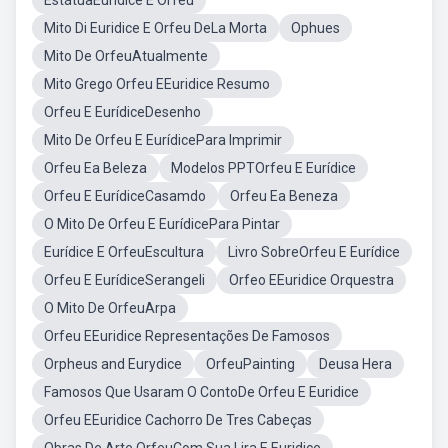
EstátuaEurídice E Orfeu
Mito Di Euridice E Orfeu DeLa Morta
Ophues
Mito De OrfeuAtualmente
Mito Grego Orfeu EEuridice Resumo
Orfeu E EurídiceDesenho
Mito De Orfeu E EurídicePara Imprimir
Orfeu Ea Beleza
Modelos PPTOrfeu E Eurídice
Orfeu E EurídiceCasamdo
Orfeu Ea Beneza
O Mito De Orfeu E EurídicePara Pintar
Eurídice E OrfeuEscultura
Livro SobreOrfeu E Eurídice
Orfeu E EurídiceSerangeli
Orfeo EEuridice Orquestra
O Mito De OrfeuArpa
Orfeu EEuridice Representações De Famosos
Orpheus and Eurydice
OrfeuPainting
Deusa Hera
Famosos Que Usaram O ContoDe Orfeu E Euridice
Orfeu EEuridice Cachorro De Tres Cabeças