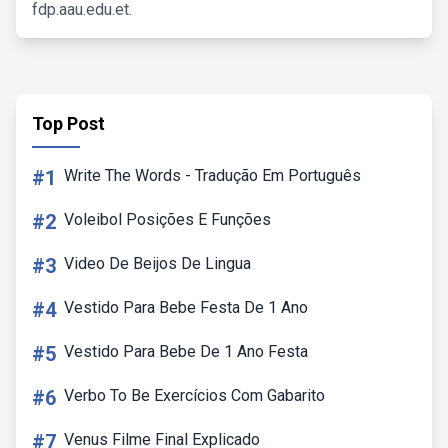
fdp.aau.edu.et.
Top Post
#1
Write The Words - Tradução Em Português
#2
Voleibol Posições E Funções
#3
Video De Beijos De Lingua
#4
Vestido Para Bebe Festa De 1 Ano
#5
Vestido Para Bebe De 1 Ano Festa
#6
Verbo To Be Exercícios Com Gabarito
#7
Venus Filme Final Explicado