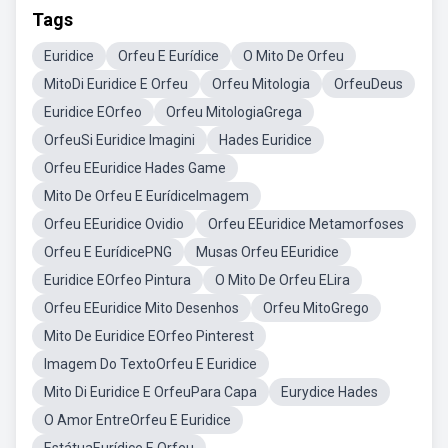
Tags
Euridice
Orfeu E Eurídice
O Mito De Orfeu
MitoDi Euridice E Orfeu
Orfeu Mitologia
OrfeuDeus
Euridice EOrfeo
Orfeu MitologiaGrega
OrfeuSi Euridice Imagini
Hades Euridice
Orfeu EEuridice Hades Game
Mito De Orfeu E EurídiceImagem
Orfeu EEuridice Ovidio
Orfeu EEuridice Metamorfoses
Orfeu E EurídicePNG
Musas Orfeu EEuridice
Euridice EOrfeo Pintura
O Mito De Orfeu ELira
Orfeu EEuridice Mito Desenhos
Orfeu MitoGrego
Mito De Euridice EOrfeo Pinterest
Imagem Do TextoOrfeu E Euridice
Mito Di Euridice E OrfeuPara Capa
Eurydice Hades
O Amor EntreOrfeu E Euridice