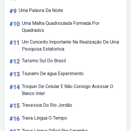
#9
Uma Palavra Da Noite
#10
Uma Malha Quadriculada Formada Por
Quadrados
#11
Um Conceito Importante Na Realização De Uma
Pesquisa Estatística
#12
Turismo Sul Do Brasil
#13
Tsunami De água Experimento
#14
Troquei De Celular E Não Consigo Acessar O
Banco Inter
#15
Travessia Do Rio Jordão
#16
Trava Lingua O Tempo
Trava Lingua Dificil Pra Caramba