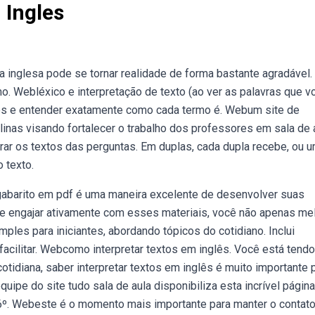
 Ingles
a inglesa pode se tornar realidade de forma bastante agradável.
o. Webléxico e interpretação de texto (ao ver as palavras que vo
ios e entender exatamente como cada termo é. Webum site de
plinas visando fortalecer o trabalho dos professores em sala de 
ar os textos das perguntas. Em duplas, cada dupla recebe, ou 
o texto.
 gabarito em pdf é uma maneira excelente de desenvolver suas
se engajar ativamente com esses materiais, você não apenas me
ples para iniciantes, abordando tópicos do cotidiano. Inclui
acilitar. Webcomo interpretar textos em inglês. Você está tendo
otidiana, saber interpretar textos em inglês é muito importante p
ipe do site tudo sala de aula disponibiliza esta incrível página
 6º. Webeste é o momento mais importante para manter o contat