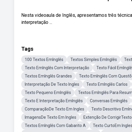
Nesta videoaula de Inglês, apresentamos três técnicas
interpretação ...
Tags
100 Textos EmInglês
Textos Simples EmInglês
Text
Texto EmInglês Com Interpretação
Texto Fácil EmIngl
Textos EmInglês Grandes
Texto EmInglês Com Questõ
Interpretação De Texto Ingles
Texto EmInglês Carlos
Texto Pequeno EmInglês
Textos EmInglês Para Resum
Texto E Interpretação EmInglês
Conversas EmInglês
ComparaçãoDe Texto Em Ingles
Texto Descritivo EmIn
ImagensDe Texto Em Ingles
Extenção De CorrigirTexto
Textos EmInglês Com Gabarito A
Texto CurtoEm Ingle