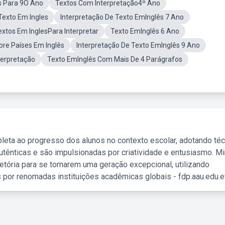
s Para 9O Ano
Textos Com Interpretação4º Ano
Texto Em Ingles
Interpretação De Texto EmInglês 7 Ano
xtos Em InglesPara Interpretar
Texto EmInglês 6 Ano
bre Países Em Inglês
Interpretação De Texto EmInglês 9 Ano
terpretação
Texto EmInglês Com Mais De 4 Parágrafos
leta ao progresso dos alunos no contexto escolar, adotando té
tênticas e são impulsionadas por criatividade e entusiasmo. M
etória para se tornarem uma geração excepcional, utilizando
 por renomadas instituições acadêmicas globais - fdp.aau.edu.et