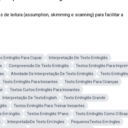
 de leitura (assumption, skimming e scanning) para facilitar a
o EmInglês Para Copiar
Interpretação De Texto EmInglês
ês
Compreensão De Texto EmInglês
Textos EmInglês Para Imprim
es
Atividade De Interpretação De Texto EmInglês
Texto EmInglê
Texto EmInglês Para Iniciantes
Texto EmInglês Para Crianças
ir
Textos Curtos EmInglês Para Iniciantes
Interpretação De TextoEnglish
Texto EmInglês Grande
glês
Textos EmInglês Para Treinar Iniciantes
s Em Inglês
Textos EmInglês 9ºano
Texto EmInglês Como O Brasi
s
InterpretaãoDe Texto Em Ingles
PequenosTextos Em Ingles