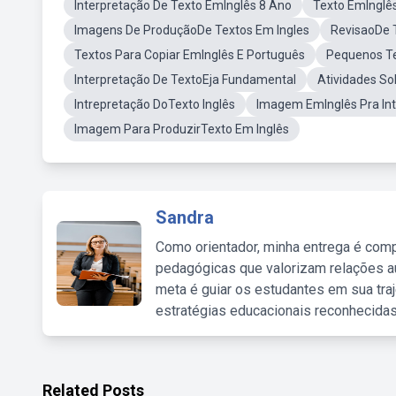
Interpretação De Texto EmInglês 8 Ano
Texto EmInglê
Imagens De ProduçãoDe Textos Em Ingles
RevisaoDe 
Textos Para Copiar EmInglês E Português
Pequenos Te
Interpretação De TextoEja Fundamental
Atividades So
Intrepretação DoTexto Inglês
Imagem EmInglês Pra In
Imagem Para ProduzirTexto Em Inglês
Sandra
Como orientador, minha entrega é comp
pedagógicas que valorizam relações au
meta é guiar os estudantes em sua traj
estratégias educacionais reconhecidas
Related Posts