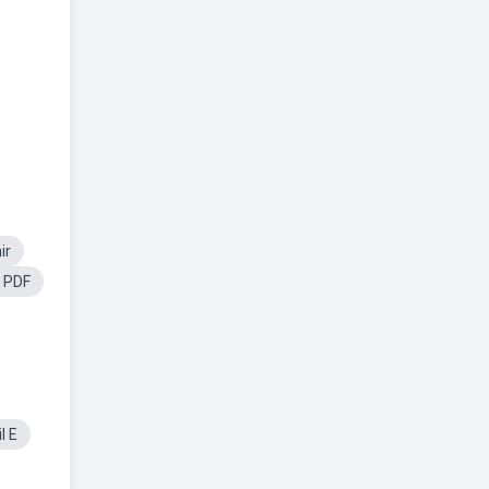
ir
s PDF
l E