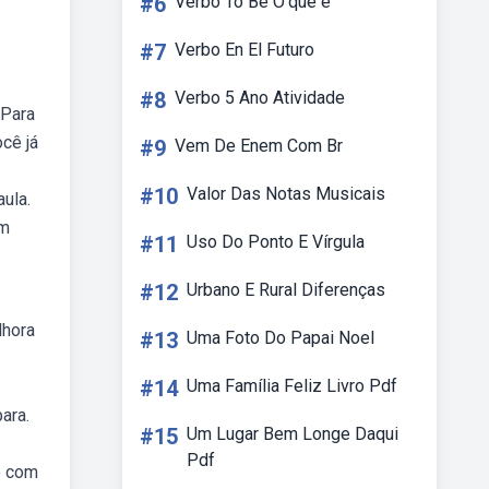
#6
Verbo To Be O'que é
#7
Verbo En El Futuro
#8
Verbo 5 Ano Atividade
 Para
cê já
#9
Vem De Enem Com Br
#10
Valor Das Notas Musicais
aula.
um
#11
Uso Do Ponto E Vírgula
#12
Urbano E Rural Diferenças
lhora
#13
Uma Foto Do Papai Noel
#14
Uma Família Feliz Livro Pdf
ara.
#15
Um Lugar Bem Longe Daqui
Pdf
o com