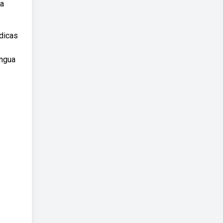
ra
dicas
íngua