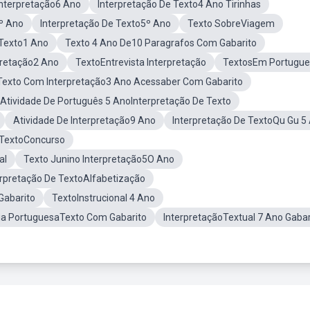
Interpretação6 Ano
Interpretação De Texto4 Ano Tirinhas
6º Ano
Interpretação De Texto5º Ano
Texto SobreViagem
 Texto1 Ano
Texto 4 Ano De10 Paragrafos Com Gabarito
pretação2 Ano
TextoEntrevista Interpretação
TextosEm Portugue
Texto Com Interpretação3 Ano Acessaber Com Gabarito
Atividade De Português 5 AnoInterpretação De Texto
Atividade De Interpretação9 Ano
Interpretação De TextoQu Gu 5
e TextoConcurso
al
Texto Junino Interpretação5O Ano
erpretação De TextoAlfabetização
Gabarito
TextoInstrucional 4 Ano
ua PortuguesaTexto Com Gabarito
InterpretaçãoTextual 7 Ano Gabar