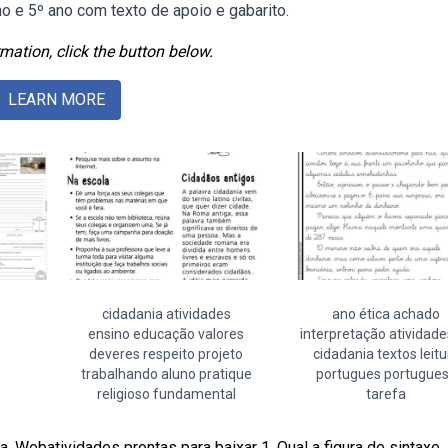
o e 5º ano com texto de apoio e gabarito.
mation, click the button below.
LEARN MORE
cidadania atividades
ano ética achado
ensino educação valores
interpretação atividade
deveres respeito projeto
cidadania textos leitu
trabalhando aluno pratique
portugues portugue
religioso fundamental
tarefa
a. Webatividades prontas para baixar 1. Qual a figura de sintaxe