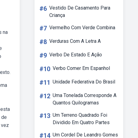
#6
Vestido De Casamento Para
Criança
#7
Vermelho Com Verde Combina
s na
#8
Verduras Com A Letra A
e
#9
Verbo De Estado E Ação
o
#10
Verbo Comer Em Espanhol
texto.
#11
Unidade Federativa Do Brasil
tema
#12
Uma Tonelada Corresponde A
Quantos Quilogramas
 esta
#13
Um Terreno Quadrado Foi
o de
Dividido Em Quatro Partes
a vez
#14
Um Cordel De Leandro Gomes