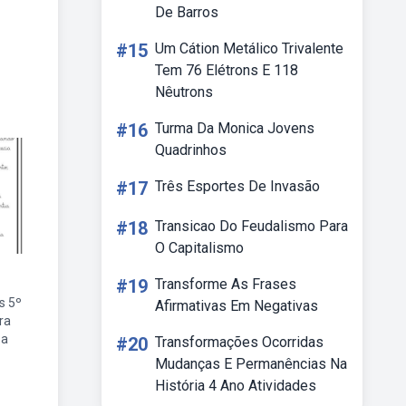
De Barros
#15
Um Cátion Metálico Trivalente
Tem 76 Elétrons E 118
Nêutrons
#16
Turma Da Monica Jovens
Quadrinhos
#17
Três Esportes De Invasão
#18
Transicao Do Feudalismo Para
O Capitalismo
#19
Transforme As Frases
s 5º
Afirmativas Em Negativas
ra
sa
#20
Transformações Ocorridas
Mudanças E Permanências Na
História 4 Ano Atividades