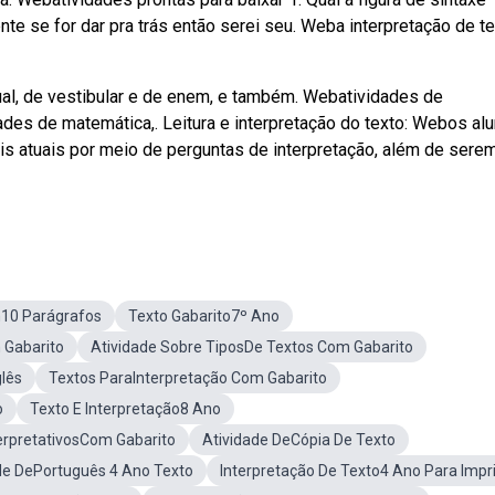
e se for dar pra trás então serei seu. Weba interpretação de t
tual, de vestibular e de enem, e também. Webatividades de
dades de matemática,. Leitura e interpretação do texto: Webos al
is atuais por meio de perguntas de interpretação, além de sere
10 Parágrafos
Texto Gabarito7º Ano
 Gabarito
Atividade Sobre TiposDe Textos Com Gabarito
lês
Textos ParaInterpretação Com Gabarito
o
Texto E Interpretação8 Ano
erpretativosCom Gabarito
Atividade DeCópia De Texto
de DePortuguês 4 Ano Texto
Interpretação De Texto4 Ano Para Impr