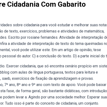
re Cidadania Com Gabarito
vidades sobre cidadania para você estudar e melhorar suas nota
ão de texto, exercícios, problemas e atividades de matemática,
des. Escrito por rosiane fernandes. Atividade de interpretação d
fira a atividade de interpretação de texto do tema queimadas n
ental, você pode utilizar este. Em um artigo de opinião, tese
ão pessoal do autor. C) a conclusão do texto. D) a parte inicial do 
io. Exercer cidadania, que só encontra cenário propício em sis
blog com aulas de língua portuguesa, textos para leitura e
os, saeb, exercícios de fixação da aprendizagem e provas.
o, 7º ano, 8º ano e 9º ano com texto de apoio. Você pode baixar
esta fase, de forma geral, são bastante didáticas, com introduçã
que podem levar a. Agindo por uma sociedade melhor. Esperar su
vor. Tudo isso é parte do conceito de cidadania, um conjunto.