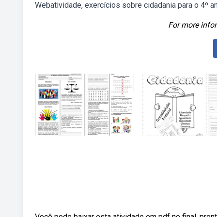
Webatividade, exercícios sobre cidadania para o 4º an
For more infor
Você pode baixar esta atividade em pdf no final, pront