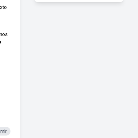
exto
unos
m
imir