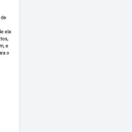
m de
de ela
tos,
m, e
ara o