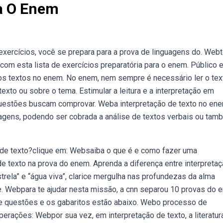
ra O Enem
e exercícios, você se prepara para a prova de linguagens do. Web
 com esta lista de exercícios preparatória para o enem. Público 
os textos no enem. No enem, nem sempre é necessário ler o tex
exto ou sobre o tema. Estimular a leitura e a interpretação em
 questões buscam comprovar. Weba interpretação de texto no en
agens, podendo ser cobrada a análise de textos verbais ou tam
de texto?clique em: Websaiba o que é e como fazer uma
 de texto na prova do enem. Aprenda a diferença entre interpreta
ela” e “água viva”, clarice mergulha nas profundezas da alma
. Webpara te ajudar nesta missão, a cnn separou 10 provas do 
s de questões e os gabaritos estão abaixo. Webo processo de
erações: Webpor sua vez, em interpretação de texto, a literatur