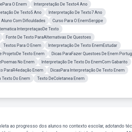
nePara O Enem
Interpretação De Texto4 Ano
retação De Texto5 Ano
Interpretação De Texto7 Ano
 Aluno Com Dificuldades
Curso Para O EnemSergipe
ematica InterpretaçaoDe Texto
Fonte De Texto ParaAlternativas De Questoes
Textos Para O Enem
Interpretação De Texto EnemEstudar
e ProjetoDe Texto Enem
Dicas ParaFazer Questoes De Enem Portu
 DePoemas No Enem
Interpretação De Texto Do EnemCom Gabarito
xto ParaR4edação Enem
DicasPara Interpretação De Texto Enem
m Texto Do Enem
Texto DeColetanea Enem
leta ao progresso dos alunos no contexto escolar, adotando té