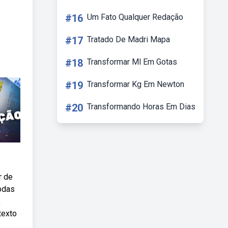
#16
Um Fato Qualquer Redação
#17
Tratado De Madri Mapa
#18
Transformar Ml Em Gotas
#19
Transformar Kg Em Newton
#20
Transformando Horas Em Dias
r de
odas
,
texto