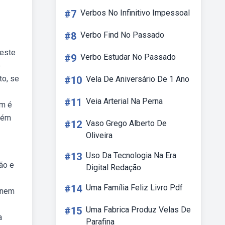
#7
Verbos No Infinitivo Impessoal
#8
Verbo Find No Passado
teste
#9
Verbo Estudar No Passado
e
to, se
#10
Vela De Aniversário De 1 Ano
#11
Veia Arterial Na Perna
em é
bém
#12
Vaso Grego Alberto De
Oliveira
#13
Uso Da Tecnologia Na Era
ção e
Digital Redação
#14
Uma Família Feliz Livro Pdf
enem
#15
Uma Fabrica Produz Velas De
a
Parafina