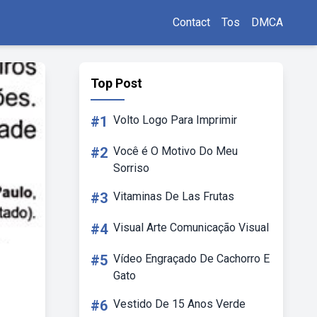
Contact
Tos
DMCA
Top Post
#1
Volto Logo Para Imprimir
#2
Você é O Motivo Do Meu
Sorriso
#3
Vitaminas De Las Frutas
#4
Visual Arte Comunicação Visual
#5
Vídeo Engraçado De Cachorro E
Gato
#6
Vestido De 15 Anos Verde