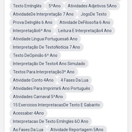
Texto EmInglês
5ºAno
Atividades Adjetivos 5Ano
AtividadeDe Interpretação 7 Ano
JogoDe Texto
Prova DeInglês 6 Ano
Atividade DeFilosofia 6 Ano
Interpretação6º Ano
Leitura E Interpretação4 Ano
Atividade Língua Portuguesa6 Ano
Interpretação De TextoNotícia 7 Ano
Texto DeOpinião 6º Ano
Interpretação De Texto4 Ano Simulado
Textos Para Interpretação3º Ano
Atividade Conto 4Ano
4 Fases Da Lua
Atividades Para Imprimir6 Ano Português
Atividades Carnaval 5ºAno
15 Exercicios InterpretacaoDe Texto E Gabarito
Acessaber 4Ano
Interpretacao De Texto EmIngles 6O Ano
As Fases Da Lua
Atividade Reportagem 5Ano