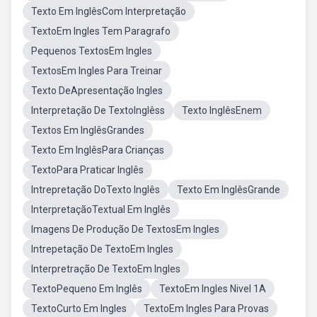
Texto Em InglêsCom Interpretação
TextoEm Ingles Tem Paragrafo
Pequenos TextosEm Ingles
TextosEm Ingles Para Treinar
Texto DeApresentação Ingles
Interpretação De TextoInglêss
Texto InglêsEnem
Textos Em InglêsGrandes
Texto Em InglêsPara Crianças
TextoPara Praticar Inglês
Intrepretação DoTexto Inglês
Texto Em InglêsGrande
InterpretaçãoTextual Em Inglês
Imagens De Produção De TextosEm Ingles
Intrepetação De TextoEm Ingles
Interpretração De TextoEm Ingles
TextoPequeno Em Inglês
TextoEm Ingles Nivel 1A
TextoCurto Em Ingles
TextoEm Ingles Para Provas