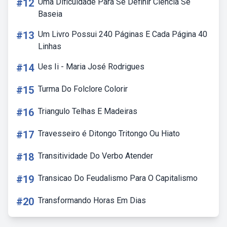
#12
Uma Dificuldade Para Se Definir Ciência Se
Baseia
#13
Um Livro Possui 240 Páginas E Cada Página 40
Linhas
#14
Ues Ii - Maria José Rodrigues
#15
Turma Do Folclore Colorir
#16
Triangulo Telhas E Madeiras
#17
Travesseiro é Ditongo Tritongo Ou Hiato
#18
Transitividade Do Verbo Atender
#19
Transicao Do Feudalismo Para O Capitalismo
#20
Transformando Horas Em Dias