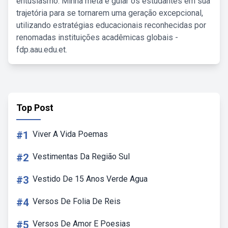
entusiasmo. Minha meta é guiar os estudantes em sua
trajetória para se tornarem uma geração excepcional,
utilizando estratégias educacionais reconhecidas por
renomadas instituições acadêmicas globais -
fdp.aau.edu.et.
Top Post
#1
Viver A Vida Poemas
#2
Vestimentas Da Região Sul
#3
Vestido De 15 Anos Verde Agua
#4
Versos De Folia De Reis
#5
Versos De Amor E Poesias