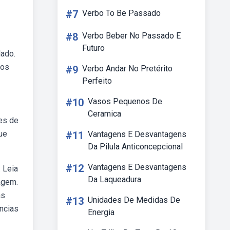
#7
Verbo To Be Passado
#8
Verbo Beber No Passado E
Futuro
lado.
 os
#9
Verbo Andar No Pretérito
Perfeito
#10
Vasos Pequenos De
Ceramica
des de
que
#11
Vantagens E Desvantagens
Da Pilula Anticoncepcional
#12
Vantagens E Desvantagens
 Leia
Da Laqueadura
uagem.
as
#13
Unidades De Medidas De
ncias
Energia