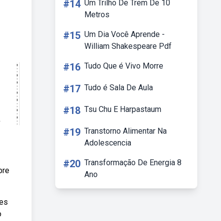
#14
Um Trilho De Trem De 10
Metros
#15
Um Dia Você Aprende -
William Shakespeare Pdf
#16
Tudo Que é Vivo Morre
#17
Tudo é Sala De Aula
#18
Tsu Chu E Harpastaum
#19
Transtorno Alimentar Na
Adolescencia
#20
Transformação De Energia 8
bre
Ano
ões
o