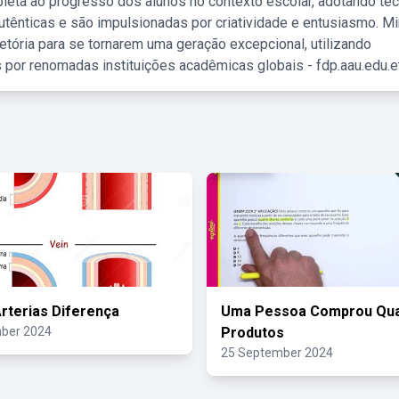
leta ao progresso dos alunos no contexto escolar, adotando té
tênticas e são impulsionadas por criatividade e entusiasmo. M
etória para se tornarem uma geração excepcional, utilizando
 por renomadas instituições acadêmicas globais - fdp.aau.edu.et
Arterias Diferença
Uma Pessoa Comprou Qua
ber 2024
Produtos
25 September 2024