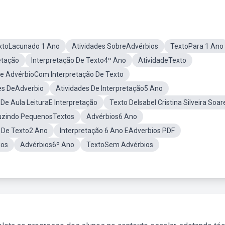
xtoLacunado 1 Ano
Atividades SobreAdvérbios
TextoPara 1 Ano
etação
Interpretação De Texto4º Ano
AtividadeTexto
De AdvérbioCom Interpretação De Texto
es DeAdverbio
Atividades De Interpretação5 Ano
 De Aula LeituraE Interpretação
Texto DeIsabel Cristina Silveira Soar
uzindo PequenosTextos
Advérbios6 Ano
o De Texto2 Ano
Interpretação 6 Ano EAdverbios PDF
ios
Advérbios6º Ano
TextoSem Advérbios