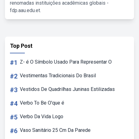
renomadas instituições acadêmicas globais -
fdp.aau.edu.et.
Top Post
#1
Z- é O Símbolo Usado Para Representar O
#2
Vestimentas Tradicionais Do Brasil
#3
Vestidos De Quadrilhas Juninas Estilizadas
#4
Verbo To Be O'que é
#5
Verbo Da Vida Logo
#6
Vaso Sanitário 25 Cm Da Parede