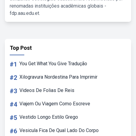
renomadas instituições acadêmicas globais -
fdp.aau.edu.et.
Top Post
#1
You Get What You Give Tradução
#2
Xilogravura Nordestina Para Imprimir
#3
Videos De Folias De Reis
#4
Viajem Ou Viagem Como Escreve
#5
Vestido Longo Estilo Grego
#6
Vesicula Fica De Qual Lado Do Corpo