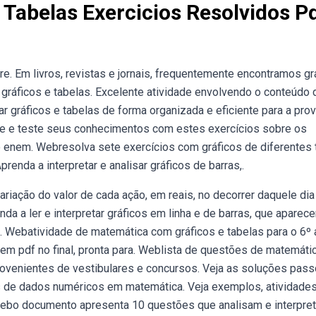
 Tabelas Exercicios Resolvidos P
tre. Em livros, revistas e jornais, frequentemente encontramos gr
gráficos e tabelas. Excelente atividade envolvendo o conteúdo 
ar gráficos e tabelas de forma organizada e eficiente para a pro
que e teste seus conhecimentos com estes exercícios sobre os
o enem. Webresolva sete exercícios com gráficos de diferentes 
enda a interpretar e analisar gráficos de barras,.
riação do valor de cada ação, em reais, no decorrer daquele dia
da a ler e interpretar gráficos em linha e de barras, que aparec
ia. Webatividade de matemática com gráficos e tabelas para o 6º 
 em pdf no final, pronta para. Weblista de questões de matemáti
provenientes de vestibulares e concursos. Veja as soluções pass
las de dados numéricos em matemática. Veja exemplos, atividade
 Webo documento apresenta 10 questões que analisam e interpre