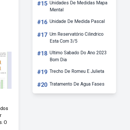
#15
Unidades De Medidas Mapa
Mental
#16
Unidade De Medida Pascal
#17
Um Reservatório Cilindrico
Esta Com 3/5
#18
Ultimo Sabado Do Ano 2023
Bom Dia
#19
Trecho De Romeu E Julieta
#20
Tratamento De Agua Fases
ados
r
s. O