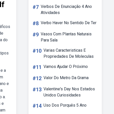
df
#7
Verbos De Enunciação 4 Ano
Atividades
#8
Verbo Haver No Sentido De Ter
áficos
de
#9
Vasos Com Plantas Naturais
va do
Para Sala
#10
Varias Caracteristicas E
tipos
Propriedades De Moleculas
#11
Vamos Ajudar O Próximo
 e a
em
#12
Valor Do Metro Da Grama
ano e
#13
Valentine's Day Nos Estados
ca
Unidos Curiosidades
o a.
s e
#14
Uso Dos Porquês 5 Ano
tam