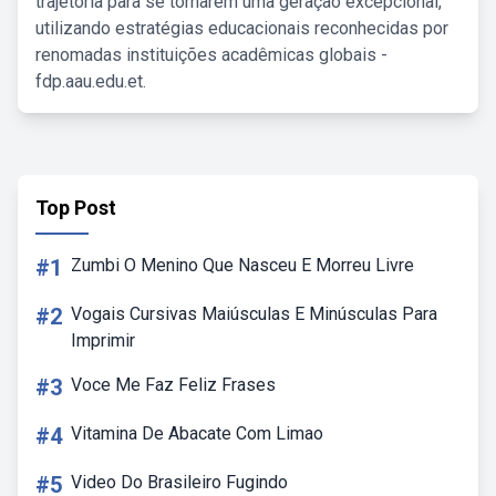
trajetória para se tornarem uma geração excepcional,
utilizando estratégias educacionais reconhecidas por
renomadas instituições acadêmicas globais -
fdp.aau.edu.et.
Top Post
#1
Zumbi O Menino Que Nasceu E Morreu Livre
#2
Vogais Cursivas Maiúsculas E Minúsculas Para
Imprimir
#3
Voce Me Faz Feliz Frases
#4
Vitamina De Abacate Com Limao
#5
Video Do Brasileiro Fugindo