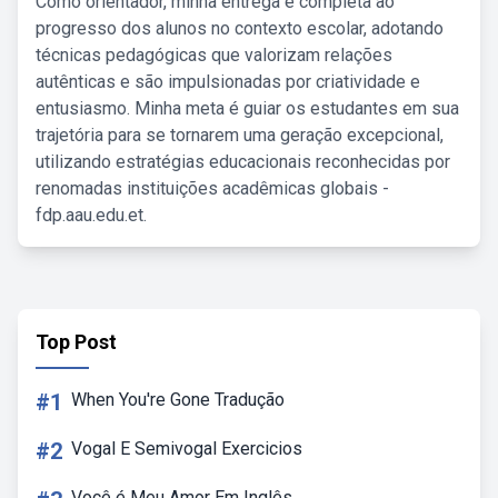
Como orientador, minha entrega é completa ao
progresso dos alunos no contexto escolar, adotando
técnicas pedagógicas que valorizam relações
autênticas e são impulsionadas por criatividade e
entusiasmo. Minha meta é guiar os estudantes em sua
trajetória para se tornarem uma geração excepcional,
utilizando estratégias educacionais reconhecidas por
renomadas instituições acadêmicas globais -
fdp.aau.edu.et.
Top Post
#1
When You're Gone Tradução
#2
Vogal E Semivogal Exercicios
Você é Meu Amor Em Inglês