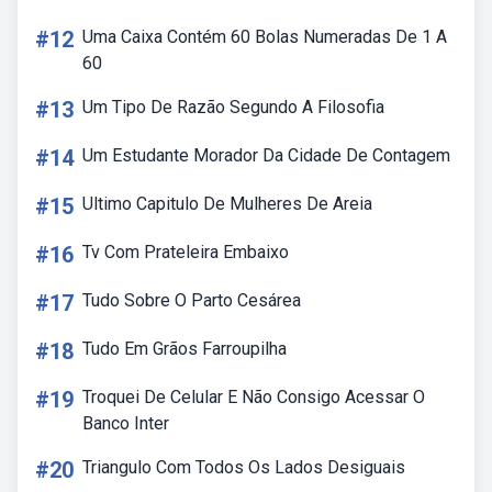
#12
Uma Caixa Contém 60 Bolas Numeradas De 1 A
60
#13
Um Tipo De Razão Segundo A Filosofia
#14
Um Estudante Morador Da Cidade De Contagem
#15
Ultimo Capitulo De Mulheres De Areia
#16
Tv Com Prateleira Embaixo
#17
Tudo Sobre O Parto Cesárea
#18
Tudo Em Grãos Farroupilha
#19
Troquei De Celular E Não Consigo Acessar O
Banco Inter
#20
Triangulo Com Todos Os Lados Desiguais