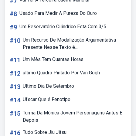
#7
#8
Usado Para Medir A Pureza Do Ouro
#9
Um Reservatório Cilindrico Esta Com 3/5
#10
Um Recurso De Modalização Argumentativa
Presente Nesse Texto é...
#11
Um Mês Tem Quantas Horas
#12
último Quadro Pintado Por Van Gogh
#13
Ultimo Dia De Setembro
#14
Ufscar Que é Fenotipo
#15
Turma Da Mônica Jovem Personagens Antes E
Depois
#16
Tudo Sobre Jiu Jitsu