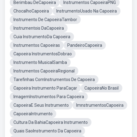
Berimbau DeCapoeira
Instrumentos CapoeiraPNG
ChocalhoCapoeira
InstrumentoUsado Na Capoeira
Instrumento De CapoeiraTambor
Instrumentois DaCapoeira
Cuia InstrumentoDa Capoeira
Instrumentos Capoeiras
PandeiroCapoeira
Capoeira InstrumentosDobrao
Instrumento MusicalSamba
Instrumentos CapoeiraRegional
Tarefinhas ComInstrumentos De Capoeira
Capoeira Instrumento ParaCaçar
CapoeiraNo Brasil
ImagemInstrumentos Para Capoeira
CapoeiraE Seus Instrumento
ImnstrumentosCapoeira
CapoeiraIntrumento
Cultura Da BahiaCapoeira Instrumento
Quais SaoInstrumento Da Capoeira