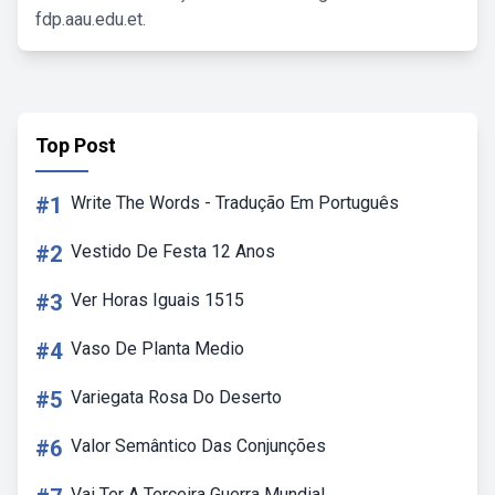
fdp.aau.edu.et.
Top Post
#1
Write The Words - Tradução Em Português
#2
Vestido De Festa 12 Anos
#3
Ver Horas Iguais 1515
#4
Vaso De Planta Medio
#5
Variegata Rosa Do Deserto
#6
Valor Semântico Das Conjunções
Vai Ter A Terceira Guerra Mundial