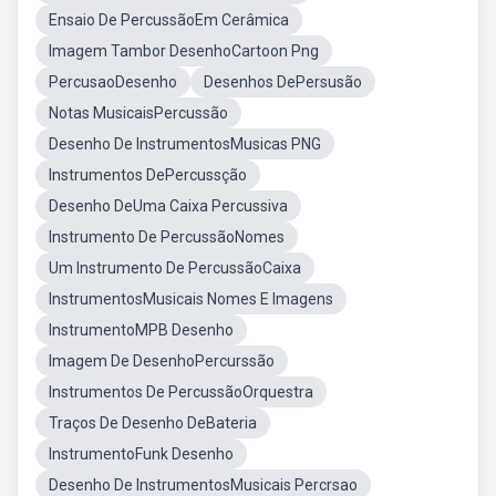
Ensaio De PercussãoEm Cerâmica
Imagem Tambor DesenhoCartoon Png
PercusaoDesenho
Desenhos DePersusão
Notas MusicaisPercussão
Desenho De InstrumentosMusicas PNG
Instrumentos DePercussção
Desenho DeUma Caixa Percussiva
Instrumento De PercussãoNomes
Um Instrumento De PercussãoCaixa
InstrumentosMusicais Nomes E Imagens
InstrumentoMPB Desenho
Imagem De DesenhoPercurssão
Instrumentos De PercussãoOrquestra
Traços De Desenho DeBateria
InstrumentoFunk Desenho
Desenho De InstrumentosMusicais Percrsao