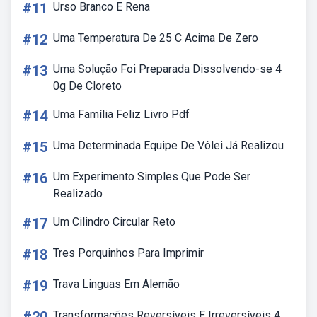
#11
Urso Branco E Rena
#12
Uma Temperatura De 25 C Acima De Zero
#13
Uma Solução Foi Preparada Dissolvendo-se 4
0g De Cloreto
#14
Uma Família Feliz Livro Pdf
#15
Uma Determinada Equipe De Vôlei Já Realizou
#16
Um Experimento Simples Que Pode Ser
Realizado
#17
Um Cilindro Circular Reto
#18
Tres Porquinhos Para Imprimir
#19
Trava Linguas Em Alemão
Transformações Reversíveis E Irreversíveis 4