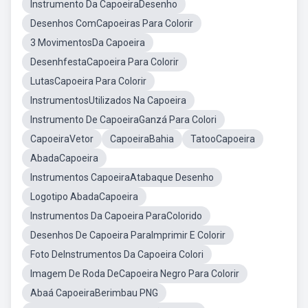
Instrumento Da CapoeiraDesenho
Desenhos ComCapoeiras Para Colorir
3 MovimentosDa Capoeira
DesenhfestaCapoeira Para Colorir
LutasCapoeira Para Colorir
InstrumentosUtilizados Na Capoeira
Instrumento De CapoeiraGanzá Para Colori
CapoeiraVetor
CapoeiraBahia
TatooCapoeira
AbadaCapoeira
Instrumentos CapoeiraAtabaque Desenho
Logotipo AbadaCapoeira
Instrumentos Da Capoeira ParaColorido
Desenhos De Capoeira ParaImprimir E Colorir
Foto DeInstrumentos Da Capoeira Colori
Imagem De Roda DeCapoeira Negro Para Colorir
Abaá CapoeiraBerimbau PNG