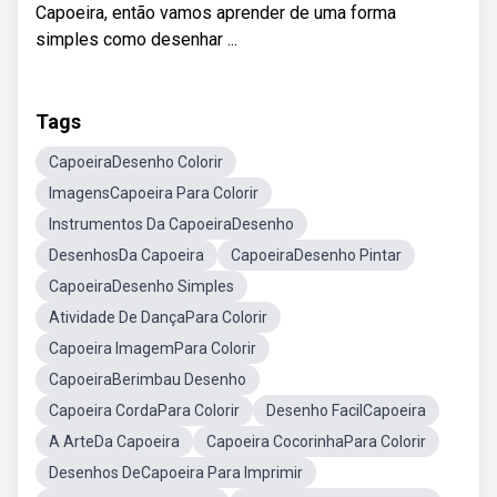
Capoeira, então vamos aprender de uma forma
simples como desenhar ...
Tags
CapoeiraDesenho Colorir
ImagensCapoeira Para Colorir
Instrumentos Da CapoeiraDesenho
DesenhosDa Capoeira
CapoeiraDesenho Pintar
CapoeiraDesenho Simples
Atividade De DançaPara Colorir
Capoeira ImagemPara Colorir
CapoeiraBerimbau Desenho
Capoeira CordaPara Colorir
Desenho FacilCapoeira
A ArteDa Capoeira
Capoeira CocorinhaPara Colorir
Desenhos DeCapoeira Para Imprimir