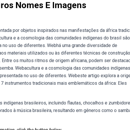
eiros Nomes E Imagens
ntada por objetos inspirados nas manifestações da áfrica tradici
cultura e a cosmologia das comunidades indígenas do brasil são
a no uso de diferentes. Webhá uma grande diversidade de
aos materiais utilizados ou às diferentes técnicas de construção
. Entre os muitos ritmos de origem africana, podem ser destaca
 o semba. Webacultura e a cosmologia das comunidades indígena
presentada no uso de diferentes. Webeste artigo explora a orig
 7 instrumentos tradicionais mais emblemáticos da áfrica: Eles
indígenas brasileiros, incluindo flautas, chocalhos e zumbidore
rados à música brasileira, resultando em gêneros como o samba
mation, click the button below.