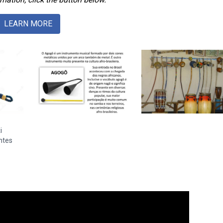
LEARN MORE
i
untes