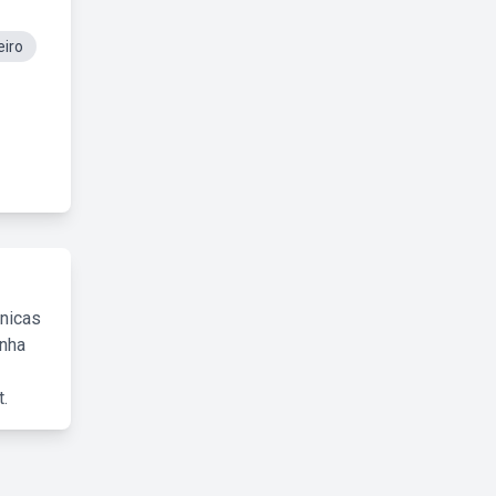
eiro
cnicas
inha
.