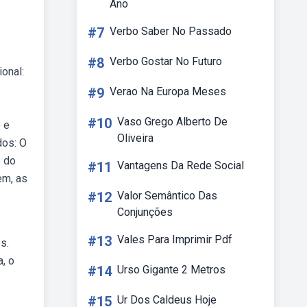
Ano
#7
Verbo Saber No Passado
#8
Verbo Gostar No Futuro
onal:
#9
Verao Na Europa Meses
#10
Vaso Grego Alberto De
 e
Oliveira
dos: O
s do
#11
Vantagens Da Rede Social
em, as
#12
Valor Semântico Das
Conjunções
#13
Vales Para Imprimir Pdf
s.
, o
#14
Urso Gigante 2 Metros
#15
Ur Dos Caldeus Hoje