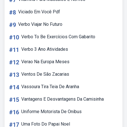
#7
#8
Viciado Em Você Pdf
#9
Verbo Viajar No Futuro
#10
Verbo To Be Exercícios Com Gabarito
#11
Verbo 3 Ano Atividades
#12
Verao Na Europa Meses
#13
Ventos De São Zacarias
#14
Vassoura Tira Teia De Aranha
#15
Vantagens E Desvantagens Da Camisinha
#16
Uniforme Motorista De Onibus
#17
Uma Foto Do Papai Noel