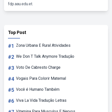
fdp.aau.edu.et.
Top Post
#1
Zona Urbana E Rural Atividades
#2
We Don T Talk Anymore Tradução
#3
Voto De Cabresto Charge
#4
Vogais Para Colorir Maternal
#5
Você é Humano Também
#6
Viva La Vida Tradução Letras
Vitamina Para Musculos E Nervos