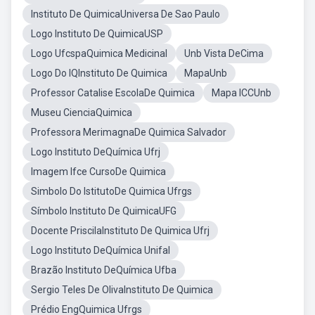
Instituto De QuimicaUniversa De Sao Paulo
Logo Instituto De QuimicaUSP
Logo UfcspaQuimica Medicinal
Unb Vista DeCima
Logo Do IQInstituto De Quimica
MapaUnb
Professor Catalise EscolaDe Quimica
Mapa ICCUnb
Museu CienciaQuimica
Professora MerimagnaDe Quimica Salvador
Logo Instituto DeQuímica Ufrj
Imagem Ifce CursoDe Quimica
Simbolo Do IstitutoDe Quimica Ufrgs
Símbolo Instituto De QuimicaUFG
Docente PriscilaInstituto De Quimica Ufrj
Logo Instituto DeQuímica Unifal
Brazão Instituto DeQuímica Ufba
Sergio Teles De OlivaInstituto De Quimica
Prédio EngQuimica Ufrgs