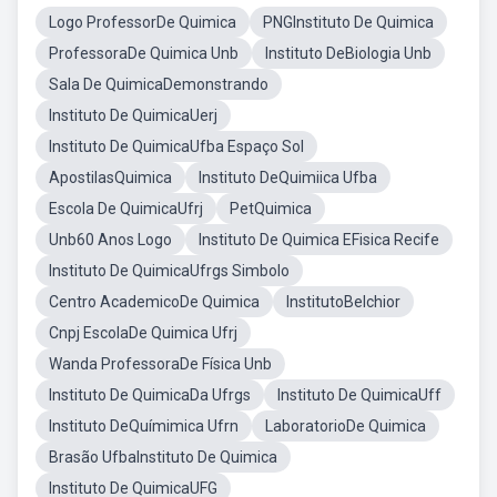
Logo ProfessorDe Quimica
PNGInstituto De Quimica
ProfessoraDe Quimica Unb
Instituto DeBiologia Unb
Sala De QuimicaDemonstrando
Instituto De QuimicaUerj
Instituto De QuimicaUfba Espaço Sol
ApostilasQuimica
Instituto DeQuimiica Ufba
Escola De QuimicaUfrj
PetQuimica
Unb60 Anos Logo
Instituto De Quimica EFisica Recife
Instituto De QuimicaUfrgs Simbolo
Centro AcademicoDe Quimica
InstitutoBelchior
Cnpj EscolaDe Quimica Ufrj
Wanda ProfessoraDe Física Unb
Instituto De QuimicaDa Ufrgs
Instituto De QuimicaUff
Instituto DeQuímimica Ufrn
LaboratorioDe Quimica
Brasão UfbaInstituto De Quimica
Instituto De QuimicaUFG