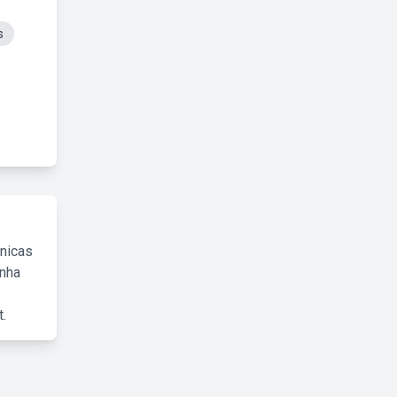
s
cnicas
inha
.