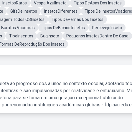
InsetosRaros
Vespa AzulInseto
Tipos DeAsas Dos Insetos
te
GifsDe Insetos
InsetosDiferentes
Tipos De InsetosVoadore
magem Todos OSInsetos
Tipos DePernas Dos Insetos
Baratas Voadoras
Tipos DeBichos Insetos
PercevejoInseto
os
TipoInsentos
BugInseto
Pequenos InsetosDentro De Casa
Formas DeReprodução Dos Insetos
leta ao progresso dos alunos no contexto escolar, adotando té
tênticas e são impulsionadas por criatividade e entusiasmo. M
etória para se tornarem uma geração excepcional, utilizando
 por renomadas instituições acadêmicas globais - fdp.aau.edu.et