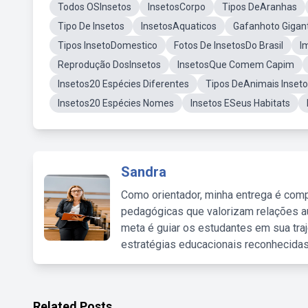
Todos OSInsetos
InsetosCorpo
Tipos DeAranhas
Tipo De Insetos
InsetosAquaticos
Gafanhoto Gigan
Tipos InsetoDomestico
Fotos De InsetosDo Brasil
I
Reprodução DosInsetos
InsetosQue Comem Capim
Insetos20 Espécies Diferentes
Tipos DeAnimais Inset
Insetos20 Espécies Nomes
Insetos ESeus Habitats
Sandra
Como orientador, minha entrega é comp
pedagógicas que valorizam relações au
meta é guiar os estudantes em sua traj
estratégias educacionais reconhecidas
Related Posts