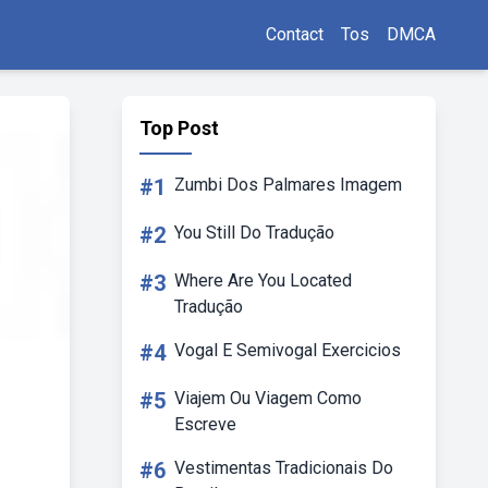
Contact
Tos
DMCA
Top Post
#1
Zumbi Dos Palmares Imagem
#2
You Still Do Tradução
#3
Where Are You Located
Tradução
#4
Vogal E Semivogal Exercicios
#5
Viajem Ou Viagem Como
Escreve
#6
Vestimentas Tradicionais Do