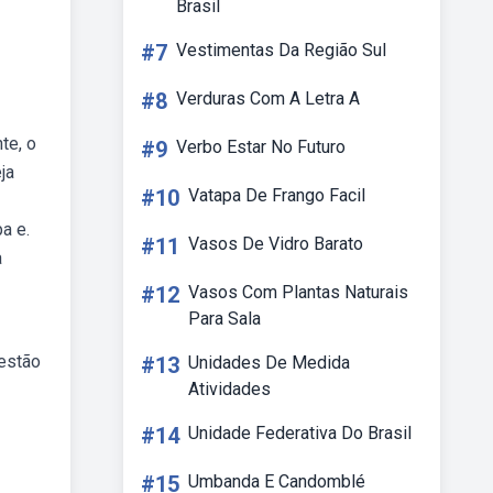
Brasil
#7
Vestimentas Da Região Sul
#8
Verduras Com A Letra A
te, o
#9
Verbo Estar No Futuro
ja
#10
Vatapa De Frango Facil
a e.
#11
Vasos De Vidro Barato
a
#12
Vasos Com Plantas Naturais
Para Sala
uestão
#13
Unidades De Medida
Atividades
#14
Unidade Federativa Do Brasil
#15
Umbanda E Candomblé