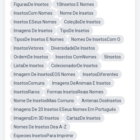
FigurasDe Insetos
10Insetos E Nomes
InsetosCom Nomes
Nome De Insetos
Insetos ESeus Nomes
ColeçãoDe Insetos
Imagens De Insetos
TipoDe Insetos
TiposDe Insetos E Nomes
Nomes De InsetosCom O
InsetosVetores
DiversidadeDe Insetos
OrdemDe Insetos
Insectos ComNomes
5Insetos
ListaDe Insetos
ColecionadorDe Insetos
Imagem De InsetosEOS Nomes
InsetosDiferentes
InsetosComuns
Imagens DeAnimais E Insetos
InsetosRaros
Formas InsetosReais Nomes
Nome De InsetosMais Comuns
Antenas DosInsetos
Imagens De 20 Insetos ESeus Nomes Em Português
ImagensEm 3D Insetos
CartazDe Insetos
Nomes De Insetos Dea A-Z
Especies InsetosPara Imprimir