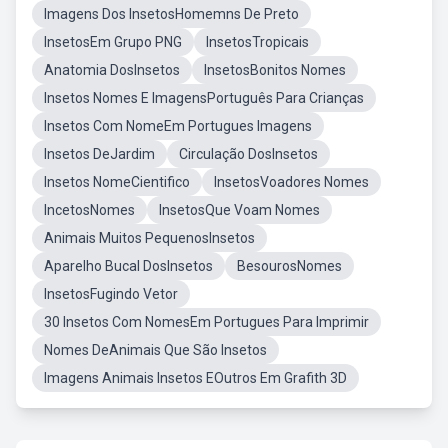
Imagens Dos InsetosHomemns De Preto
InsetosEm Grupo PNG
InsetosTropicais
Anatomia DosInsetos
InsetosBonitos Nomes
Insetos Nomes E ImagensPortuguês Para Crianças
Insetos Com NomeEm Portugues Imagens
Insetos DeJardim
Circulação DosInsetos
Insetos NomeCientifico
InsetosVoadores Nomes
IncetosNomes
InsetosQue Voam Nomes
Animais Muitos PequenosInsetos
Aparelho Bucal DosInsetos
BesourosNomes
InsetosFugindo Vetor
30 Insetos Com NomesEm Portugues Para Imprimir
Nomes DeAnimais Que São Insetos
Imagens Animais Insetos EOutros Em Grafith 3D