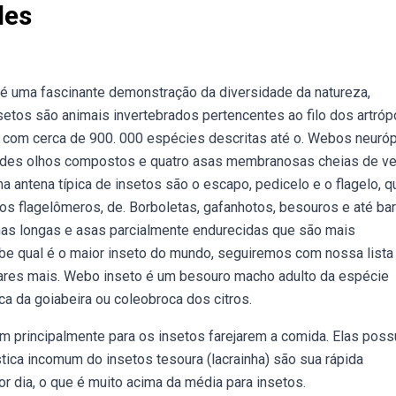
des
é uma fascinante demonstração da diversidade da natureza,
tos são animais invertebrados pertencentes ao filo dos artróp
, com cerca de 900. 000 espécies descritas até o. Webos neuró
ndes olhos compostos e quatro asas membranosas cheias de ve
antena típica de insetos são o escapo, pedicelo e o flagelo, q
 flagelômeros, de. Borboletas, gafanhotos, besouros e até ba
enas longas e asas parcialmente endurecidas que são mais
e qual é o maior inseto do mundo, seguiremos com nossa lista
lares mais. Webo inseto é um besouro macho adulto da espécie
ca da goiabeira ou coleobroca dos citros.
m principalmente para os insetos farejarem a comida. Elas pos
tica incomum do insetos tesoura (lacrainha) são sua rápida
 dia, o que é muito acima da média para insetos.