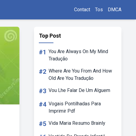
Contact
Tos
DMCA
Top Post
#1
You Are Always On My Mind
Tradução
#2
Where Are You From And How
Old Are You Tradução
#3
Vou Lhe Falar De Um Alguem
#4
Vogais Pontilhadas Para
Imprimir Pdf
#5
Vida Maria Resumo Brainly