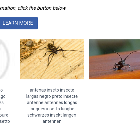
mation, click the button below.
LEARN MORE
jo
antenas inseto insecto
ago
largas negro preto insecte
es
antenne antennes longas
r
longues insetto lunghe
ouro
schwarzes insekt langen
nsetto
antennen