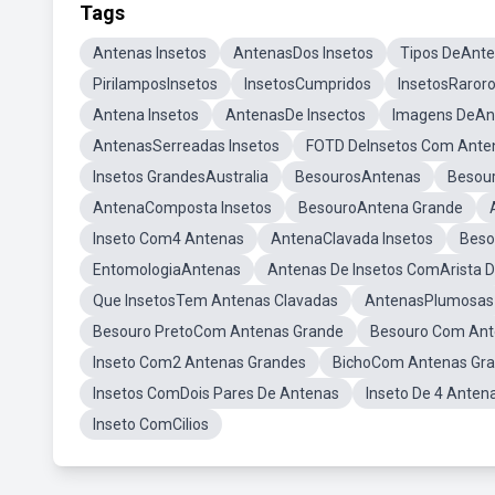
Tags
Antenas Insetos
AntenasDos Insetos
Tipos DeAnte
PirilamposInsetos
InsetosCumpridos
InsetosRaror
Antena Insetos
AntenasDe Insectos
Imagens DeAnt
AntenasSerreadas Insetos
FOTD DeInsetos Com Ante
Insetos GrandesAustralia
BesourosAntenas
Besou
AntenaComposta Insetos
BesouroAntena Grande
Inseto Com4 Antenas
AntenaClavada Insetos
Beso
EntomologiaAntenas
Antenas De Insetos ComArista D
Que InsetosTem Antenas Clavadas
AntenasPlumosas
Besouro PretoCom Antenas Grande
Besouro Com Ant
Inseto Com2 Antenas Grandes
BichoCom Antenas Gr
Insetos ComDois Pares De Antenas
Inseto De 4 Anten
Inseto ComCilios