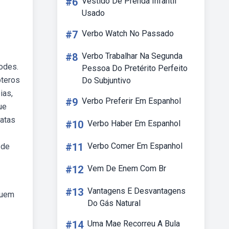
#6
Vestido De Prenda Infantil
Usado
#7
Verbo Watch No Passado
#8
Verbo Trabalhar Na Segunda
odes.
Pessoa Do Pretérito Perfeito
pteros
Do Subjuntivo
ias,
#9
Verbo Preferir Em Espanhol
ue
ratas
#10
Verbo Haber Em Espanhol
#11
Verbo Comer Em Espanhol
 de
#12
Vem De Enem Com Br
#13
Vantagens E Desvantagens
suem
Do Gás Natural
#14
Uma Mae Recorreu A Bula