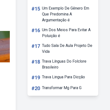
#15
Um Exemplo De Gênero Em
Que Predomina A
Argumentação é
#16
Um Dos Meios Para Evitar A
Poluição é
#17
Tudo Sala De Aula Projeto De
Vida
#18
Trava Línguas Do Folclore
Brasileiro
#19
Trava Lingua Para Dicção
#20
Transformar Mg Para G