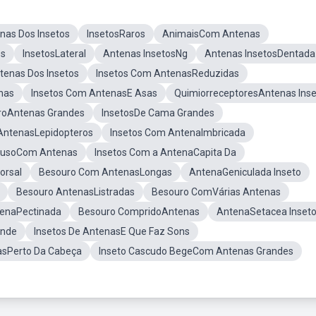
nas Dos Insetos
InsetosRaros
AnimaisCom Antenas
os
InsetosLateral
Antenas InsetosNg
Antenas InsetosDentada
enas Dos Insetos
Insetos Com AntenasReduzidas
nas
Insetos Com AntenasE Asas
QuimiorreceptoresAntenas Ins
roAntenas Grandes
InsetosDe Cama Grandes
AntenasLepidopteros
Insetos Com AntenaImbricada
usoCom Antenas
Insetos Com a AntenaCapita Da
orsal
Besouro Com AntenasLongas
AntenaGeniculada Inseto
Besouro AntenasListradas
Besouro ComVárias Antenas
enaPectinada
Besouro CompridoAntenas
AntenaSetacea Inset
ande
Insetos De AntenasE Que Faz Sons
asPerto Da Cabeça
Inseto Cascudo BegeCom Antenas Grandes