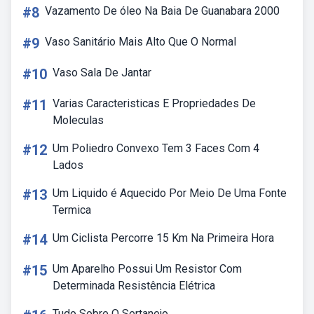
#8
Vazamento De óleo Na Baia De Guanabara 2000
#9
Vaso Sanitário Mais Alto Que O Normal
#10
Vaso Sala De Jantar
#11
Varias Caracteristicas E Propriedades De
Moleculas
#12
Um Poliedro Convexo Tem 3 Faces Com 4
Lados
#13
Um Liquido é Aquecido Por Meio De Uma Fonte
Termica
#14
Um Ciclista Percorre 15 Km Na Primeira Hora
#15
Um Aparelho Possui Um Resistor Com
Determinada Resistência Elétrica
Tudo Sobre O Sertanejo