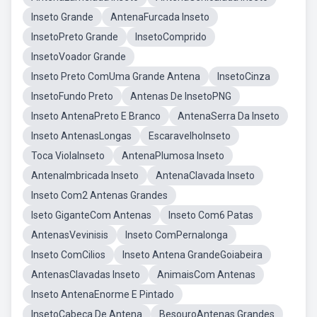
Inseto Grande
AntenaFurcada Inseto
InsetoPreto Grande
InsetoComprido
InsetoVoador Grande
Inseto Preto ComUma Grande Antena
InsetoCinza
InsetoFundo Preto
Antenas De InsetoPNG
Inseto AntenaPreto E Branco
AntenaSerra Da Inseto
Inseto AntenasLongas
EscaravelhoInseto
Toca ViolaInseto
AntenaPlumosa Inseto
AntenaImbricada Inseto
AntenaClavada Inseto
Inseto Com2 Antenas Grandes
Iseto GiganteCom Antenas
Inseto Com6 Patas
AntenasVevinisis
Inseto ComPernalonga
Inseto ComCilios
Inseto Antena GrandeGoiabeira
AntenasClavadas Inseto
AnimaisCom Antenas
Inseto AntenaEnorme E Pintado
InsetoCabeça De Antena
BesouroAntenas Grandes