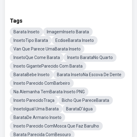
Tags
Barata Inseto
ImagemInseto Barata
InsetoTipo Barata
EcdiseBarata Inseto
Van Que Parece UmaBarata Inseto
InsetoQue Come Barata
Inseto BarataNo Quarto
Inseto GiganteParecido Com Barata
BarataBebe Inseto
Barata InsetoNa Escova De Dente
Inseto Parecido ComBarbeiro
Na Alemanha TemBarata Inseto PNG
Inseto ParecidoTraça
Bicho Que PareceBarata
InsetoIgual Uma Barata
BarataD'água
BarataDe Armario Inseto
Inseto Parecido ComMosca Que Faz Barulho
Barata Parecida ComBesouro