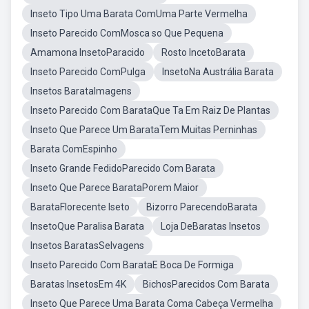
Inseto Tipo Uma Barata ComUma Parte Vermelha
Inseto Parecido ComMosca so Que Pequena
Amamona InsetoParacido
Rosto IncetoBarata
Inseto Parecido ComPulga
InsetoNa Austrália Barata
Insetos BarataImagens
Inseto Parecido Com BarataQue Ta Em Raiz De Plantas
Inseto Que Parece Um BarataTem Muitas Perninhas
Barata ComEspinho
Inseto Grande FedidoParecido Com Barata
Inseto Que Parece BarataPorem Maior
BarataFlorecente Iseto
Bizorro ParecendoBarata
InsetoQue Paralisa Barata
Loja DeBaratas Insetos
Insetos BaratasSelvagens
Inseto Parecido Com BarataE Boca De Formiga
Baratas InsetosEm 4K
BichosParecidos Com Barata
Inseto Que Parece Uma Barata Coma Cabeça Vermelha