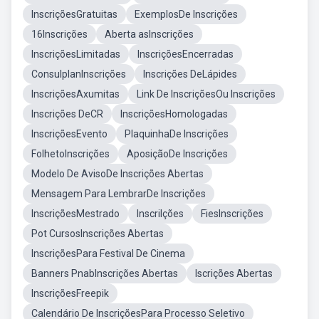
InscriçõesGratuitas
ExemplosDe Inscrições
16Inscrições
Aberta asInscrições
InscriçõesLimitadas
InscriçõesEncerradas
ConsulplanInscrições
Inscrições DeLápides
InscriçõesAxumitas
Link De InscriçõesOu Inscrições
Inscrições DeCR
InscriçõesHomologadas
InscriçõesEvento
PlaquinhaDe Inscrições
FolhetoInscrições
AposiçãoDe Inscrições
Modelo De AvisoDe Inscrições Abertas
Mensagem Para LembrarDe Inscrições
InscriçõesMestrado
Inscrilções
FiesInscrições
Pot CursosInscrições Abertas
InscriçõesPara Festival De Cinema
Banners PnabInscrições Abertas
Iscrições Abertas
InscriçõesFreepik
Calendário De InscriçõesPara Processo Seletivo