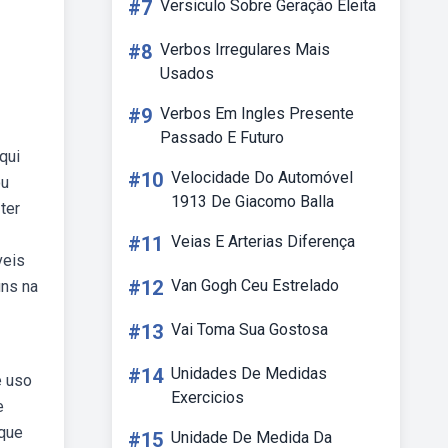
#7
Versiculo Sobre Geração Eleita
#8
Verbos Irregulares Mais
Usados
#9
Verbos Em Ingles Presente
Passado E Futuro
qui
#10
Velocidade Do Automóvel
ou
1913 De Giacomo Balla
ter
#11
Veias E Arterias Diferença
veis
#12
Van Gogh Ceu Estrelado
uns na
#13
Vai Toma Sua Gostosa
#14
Unidades De Medidas
e uso
Exercicios
e
 que
#15
Unidade De Medida Da