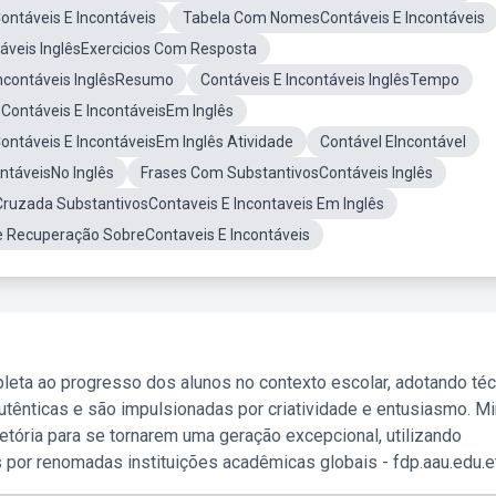
ontáveis E Incontáveis
Tabela Com NomesContáveis E Incontáveis
táveis InglêsExercicios Com Resposta
Incontáveis InglêsResumo
Contáveis E Incontáveis InglêsTempo
 Contáveis E IncontáveisEm Inglês
Contáveis E IncontáveisEm Inglês Atividade
Contável EIncontável
ntáveisNo Inglês
Frases Com SubstantivosContáveis Inglês
Cruzada SubstantivosContaveis E Incontaveis Em Inglês
e Recuperação SobreContaveis E Incontáveis
leta ao progresso dos alunos no contexto escolar, adotando té
tênticas e são impulsionadas por criatividade e entusiasmo. M
etória para se tornarem uma geração excepcional, utilizando
 por renomadas instituições acadêmicas globais - fdp.aau.edu.et