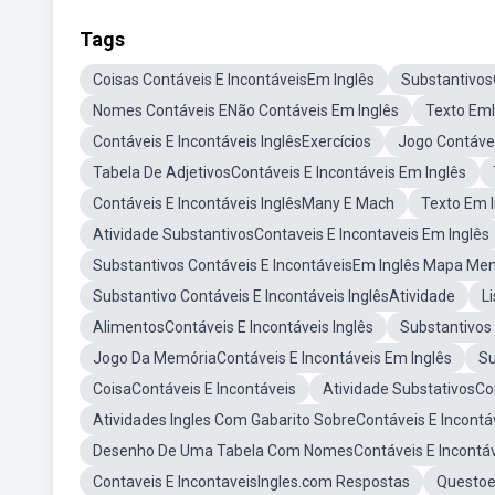
Tags
Coisas Contáveis E IncontáveisEm Inglês
SubstantivosC
Nomes Contáveis ENão Contáveis Em Inglês
Texto EmI
Contáveis E Incontáveis InglêsExercícios
Jogo Contávei
Tabela De AdjetivosContáveis E Incontáveis Em Inglês
Contáveis E Incontáveis InglêsMany E Mach
Texto Em I
Atividade SubstantivosContaveis E Incontaveis Em Inglês
Substantivos Contáveis E IncontáveisEm Inglês Mapa Men
Substantivo Contáveis E Incontáveis InglêsAtividade
L
AlimentosContáveis E Incontáveis Inglês
Substantivos 
Jogo Da MemóriaContáveis E Incontáveis Em Inglês
Su
CoisaContáveis E Incontáveis
Atividade SubstativosCon
Atividades Ingles Com Gabarito SobreContáveis E Incontá
Desenho De Uma Tabela Com NomesContáveis E Incontáv
Contaveis E IncontaveisIngles.com Respostas
Questoe