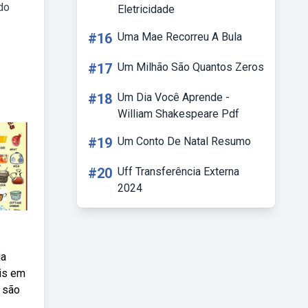
do
Eletricidade
#16
Uma Mae Recorreu A Bula
#17
Um Milhão São Quantos Zeros
#18
Um Dia Você Aprende -
William Shakespeare Pdf
#19
Um Conto De Natal Resumo
#20
Uff Transferência Externa
2024
ja
eis em
e são