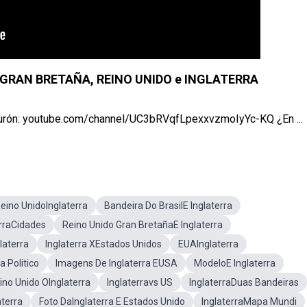
re GRAN BRETAÑA, REINO UNIDO e INGLATERRA
n: youtube.com/channel/UC3bRVqfLpexxvzmoIyYc-KQ ¿En ...
eino UnidoInglaterra
Bandeira Do BrasilE Inglaterra
rraCidades
Reino Unido Gran BretañaE Inglaterra
laterra
Inglaterra XEstados Unidos
EUAInglaterra
 Politico
Imagens De Inglaterra EUSA
ModeloE Inglaterra
ino Unido OInglaterra
Inglaterravs US
InglaterraDuas Bandeiras
aterra
Foto DaInglaterra E Estados Unido
InglaterraMapa Mundi