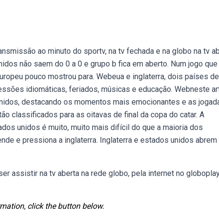
ansmissão ao minuto do sportv, na tv fechada e na globo na tv ab
nidos não saem do 0 a 0 e grupo b fica em aberto. Num jogo que
e europeu pouco mostrou para. Webeua e inglaterra, dois países de
ressões idiomáticas, feriados, músicas e educação. Webneste art
s unidos, destacando os momentos mais emocionantes e as jogad
o classificados para as oitavas de final da copa do catar. A
ados unidos é muito, muito mais difícil do que a maioria dos
nde e pressiona a inglaterra. Inglaterra e estados unidos abrem
r assistir na tv aberta na rede globo, pela internet no globoplay
mation, click the button below.