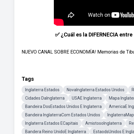
✅ ¿Cuál es la DIFERNECIA ent
NUEVO CANAL SOBRE ECONOMÍA! Memorias de Tiburó
Tags
Inglaterra Estados
NovaInglaterra Estados Unidos
R
Cidades DaInglaterra
USAE Inglaterra
Mapa Inglate
Bandeira DosEstados Unidos E Inglaterra
AmericaE Ing
Bandeira InglaterraCom Estados Unidos
InglaterraMapa
Inglaterra Estados ECapitais
AmistosoInglaterra
Re
Bandera Reino UnidoE Inglaterra
EstaodsUnidos E Ingl