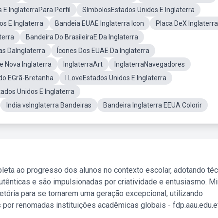
 E InglaterraPara Perfil
SímbolosEstados Unidos E Inglaterra
s E Inglaterra
Bandeia EUAE Inglaterra Icon
Placa DeX Inglaterra
terra
Bandeira Do BrasileiraE Da Inglaterra
s DaInglaterra
Ícones Dos EUAE Da Inglaterra
 Nova Inglaterra
InglaterraArt
InglaterraNavegadores
ido EGrã-Bretanha
I LoveEstados Unidos E Inglaterra
dos Unidos E Inglaterra
India vsInglaterra Bandeiras
Bandeira Inglaterra EEUA Colorir
leta ao progresso dos alunos no contexto escolar, adotando té
tênticas e são impulsionadas por criatividade e entusiasmo. M
etória para se tornarem uma geração excepcional, utilizando
 por renomadas instituições acadêmicas globais - fdp.aau.edu.et