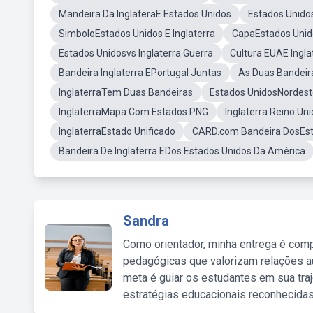
Mandeira Da InglateraE Estados Unidos
Estados Unidos
SimboloEstados Unidos E Inglaterra
CapaEstados Unido
Estados Unidosvs Inglaterra Guerra
Cultura EUAE Ingla
Bandeira Inglaterra EPortugal Juntas
As Duas Bandeira
InglaterraTem Duas Bandeiras
Estados UnidosNordeste
InglaterraMapa Com Estados PNG
Inglaterra Reino Un
InglaterraEstado Unificado
CARD.com Bandeira DosEsta
Bandeira De Inglaterra EDos Estados Unidos Da América
Sandra
Como orientador, minha entrega é comp
pedagógicas que valorizam relações au
meta é guiar os estudantes em sua traj
estratégias educacionais reconhecidas