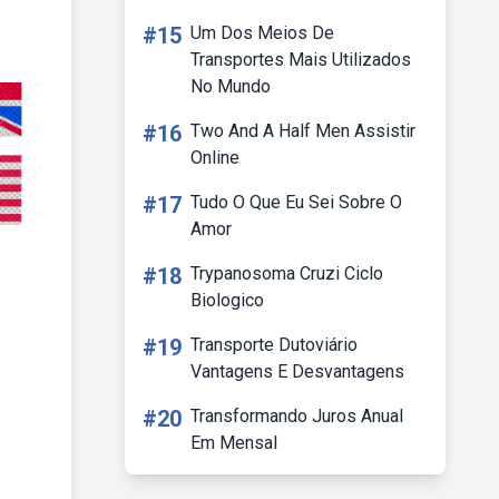
#15
Um Dos Meios De
Transportes Mais Utilizados
No Mundo
#16
Two And A Half Men Assistir
Online
#17
Tudo O Que Eu Sei Sobre O
Amor
#18
Trypanosoma Cruzi Ciclo
Biologico
#19
Transporte Dutoviário
Vantagens E Desvantagens
#20
Transformando Juros Anual
Em Mensal