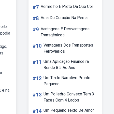
#7
Vermelho E Preto Dá Que Cor
#8
Veia Do Coração Na Perna
erta.
#9
Vantagens E Desvantagens
 podia
Transgênicos
#10
Vantagens Dos Transportes
igo,
Ferroviarios
as
#11
Uma Aplicação Financeira
Rende 8 5 Ao Ano
 a
#12
Um Texto Narrativo Pronto
Pequeno
, e na
#13
Um Poliedro Convexo Tem 3
Faces Com 4 Lados
#14
Um Pequeno Texto De Amor