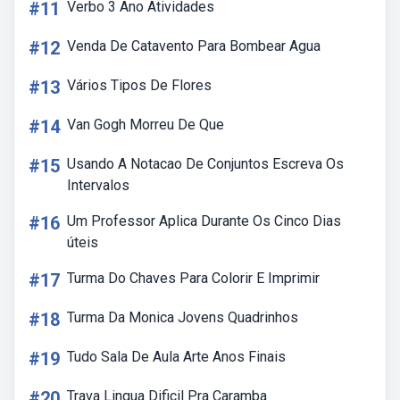
#11
Verbo 3 Ano Atividades
#12
Venda De Catavento Para Bombear Agua
#13
Vários Tipos De Flores
#14
Van Gogh Morreu De Que
#15
Usando A Notacao De Conjuntos Escreva Os
Intervalos
#16
Um Professor Aplica Durante Os Cinco Dias
úteis
#17
Turma Do Chaves Para Colorir E Imprimir
#18
Turma Da Monica Jovens Quadrinhos
#19
Tudo Sala De Aula Arte Anos Finais
#20
Trava Lingua Dificil Pra Caramba