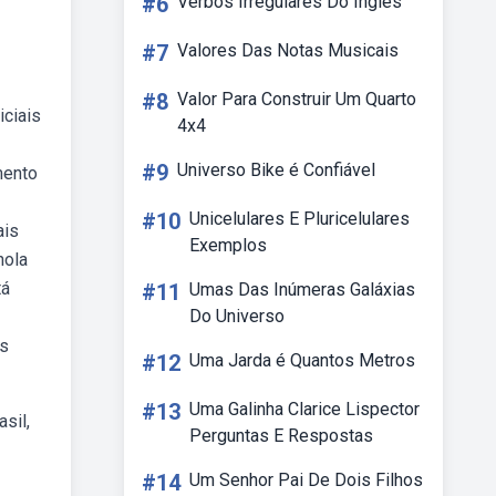
#6
Verbos Irregulares Do Ingles
#7
Valores Das Notas Musicais
#8
Valor Para Construir Um Quarto
iciais
4x4
#9
Universo Bike é Confiável
mento
#10
Unicelulares E Pluricelulares
ais
Exemplos
hola
tá
#11
Umas Das Inúmeras Galáxias
Do Universo
as
#12
Uma Jarda é Quantos Metros
#13
Uma Galinha Clarice Lispector
sil,
Perguntas E Respostas
#14
Um Senhor Pai De Dois Filhos