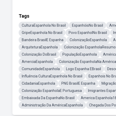
Tags
CulturaEspanhola No Brasil
EspanhóisNo Brasil
Ame
GripeEspanhola No Brasil
Povo EspanholNo Brasil
I
Bandeira BrasilE Espanha
ColonizaçãoEspanhola
A
ArquiteturaEspanhola
Colonização EspanholaResumo
Colonização DoBrasil
PopulaçãoEspanhola
Améric
AmerciaEspanhola
Colonização EspanholaNa Améric
ComunidadeEspanhola
Logo Espanha EBrasil
Desce
Influência CulturaEspanhola No Brasil
Espanhois No Bra
CidadaniaEspanhola
PNG BrasilE Espanha
Migraçã
Colonização EspanholaE Portuguesa
Imigrantes Espa
Embaixada Da EspanhaNo Brasil
America Espanhola1
Administração Da AméricaEspanhola
Chegada Dos Po