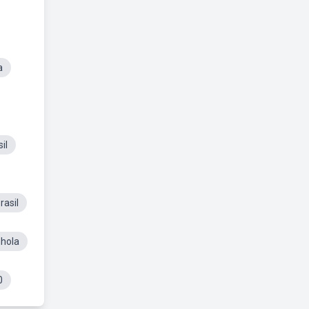
a
il
rasil
nhola
0