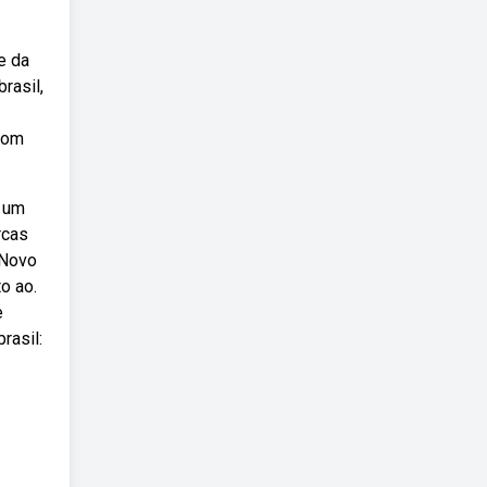
e da
rasil,
com
r um
rcas
 Novo
o ao.
e
rasil: