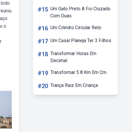
ríodo
#15
Um Gato Preto A Foi Cruzado
reuniu
Com Duas
laço
u o
#16
Um Cilindro Circular Reto
#17
Um Casal Planeja Ter 3 Filhos
r
#18
Transformar Horas Em
Decimal
#19
Transformar 5 8 Km Em Cm
#20
Trança Raiz Em Criança