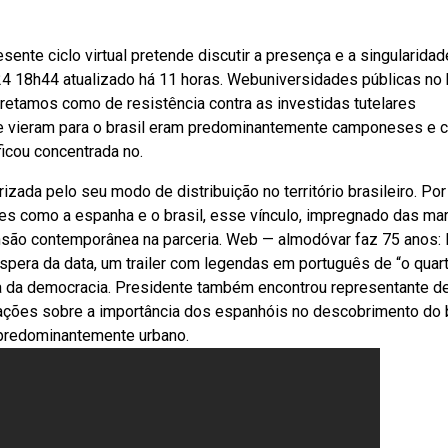
sente ciclo virtual pretende discutir a presença e a singularidad
 18h44 atualizado há 11 horas. Webuniversidades públicas no b
pretamos como de resistência contra as investidas tutelares
e vieram para o brasil eram predominantemente camponeses e 
icou concentrada no.
izada pelo seu modo de distribuição no território brasileiro. Po
es como a espanha e o brasil, esse vínculo, impregnado das ma
ensão contemporânea na parceria. Web — almodóvar faz 75 anos:
véspera da data, um trailer com legendas em português de “o quart
da democracia. Presidente também encontrou representante d
iações sobre a importância dos espanhóis no descobrimento do b
 predominantemente urbano.