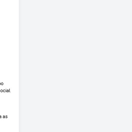
bo
ocial.
a as