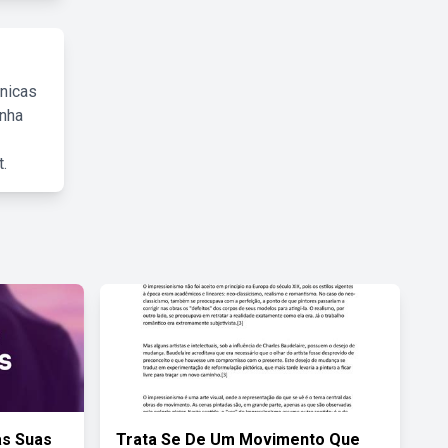
cnicas
inha
.
as Suas
Trata Se De Um Movimento Que