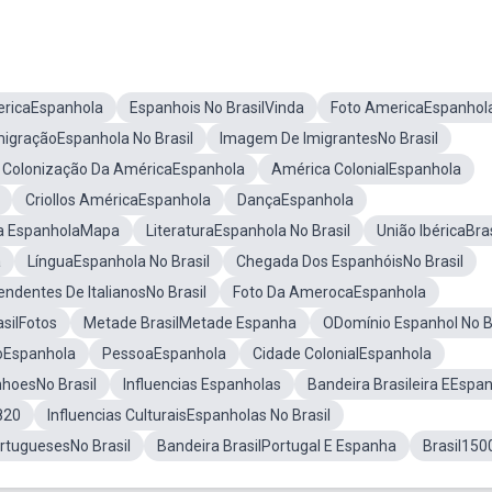
ricaEspanhola
Espanhois No BrasilVinda
Foto AmericaEspanhol
migraçãoEspanhola No Brasil
Imagem De ImigrantesNo Brasil
 Colonização Da AméricaEspanhola
América ColonialEspanhola
Criollos AméricaEspanhola
DançaEspanhola
a EspanholaMapa
LiteraturaEspanhola No Brasil
União IbéricaBras
a
LínguaEspanhola No Brasil
Chegada Dos EspanhóisNo Brasil
ndentes De ItalianosNo Brasil
Foto Da AmerocaEspanhola
silFotos
Metade BrasilMetade Espanha
ODomínio Espanhol No B
oEspanhola
PessoaEspanhola
Cidade ColonialEspanhola
nhoesNo Brasil
Influencias Espanholas
Bandeira Brasileira EEspa
820
Influencias CulturaisEspanholas No Brasil
rtuguesesNo Brasil
Bandeira BrasilPortugal E Espanha
Brasil150