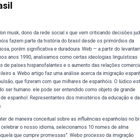
sil
on musk, dono da rede social x que vem criticando decisões jud
hóis fazem parte da história do brasil desde os primórdios da
ciosa, porém significativa e duradoura. Web — a partir do levanta
nos anos 1990, analisamos como certas ideologias linguísticas
as de países hispanofalantes e o aumento das relações comerci
leiro a. Webo artigo faz uma análise acerca da imigração espan
pulsão, que fizeram com que milhares de espanhóis. O lúdico es
todo ser humano. ele pode ser entendido como objeto de grande
de espanhol. Representantes dos ministérios da educação e d
.
er de maneira conceitual sobre as influências espanholas no bra
a celebrar o nosso idioma, selecionamos 10 nomes de alma
 ou “aquela que cumpre promessas”. Webo processo da imigração