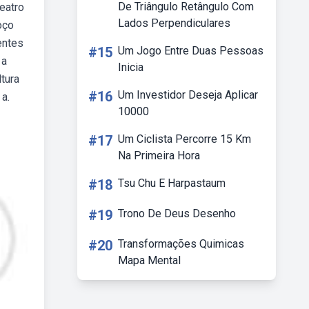
De Triângulo Retângulo Com
eatro
Lados Perpendiculares
oço
entes
#15
Um Jogo Entre Duas Pessoas
 a
Inicia
ltura
#16
Um Investidor Deseja Aplicar
 a.
10000
#17
Um Ciclista Percorre 15 Km
Na Primeira Hora
#18
Tsu Chu E Harpastaum
#19
Trono De Deus Desenho
#20
Transformações Quimicas
Mapa Mental