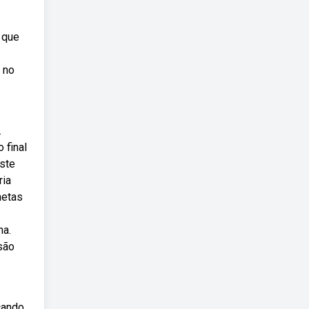
 que
 no
.
 final
ste
ria
metas
na.
 são
cando