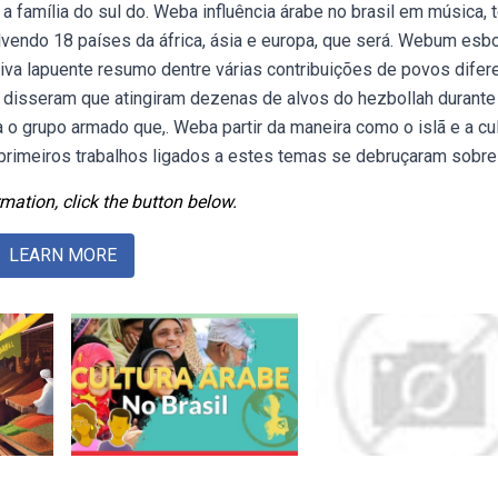
 família do sul do. Weba influência árabe no brasil em música, t
lvendo 18 países da áfrica, ásia e europa, que será. Webum esb
araiva lapuente resumo dentre várias contribuições de povos difer
el disseram que atingiram dezenas de alvos do hezbollah durante
a o grupo armado que,. Weba partir da maneira como o islã e a cu
os primeiros trabalhos ligados a estes temas se debruçaram sobre
mation, click the button below.
LEARN MORE