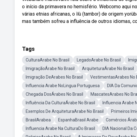
o início da primavera no hemisfério. Webcomo aqui no 
várias etnias africanas, o ìlù (tambor) de origem yor
mas também sofreu a influência de outros idiomas, c
Tags
CulturaArabe No Brasil
LegadoArabe No Brasil
Imig
ImigraçãoÁrabe No Brasil
ArquiteturaÁrabe No Brasil
Imigração DeArabes No Brasil
VestimentasArabes No B
Influencia Arabe NoLingua Portuguesa
DIA Da Comunid
Chegada DosÁrabes No Brasil
MascatesArabes No Bra
Influência Da CulturaÁrabe No Brasil
Influencia Arabe N
Exemplos De ArquiteturaArabe No Brasil
Primeiros Im
BrasilArabea
EspanhaBrasil Arabe
Comércios Árab
Influencia Arabe Na CulturaDo Brasil
DIA Nacional Da 