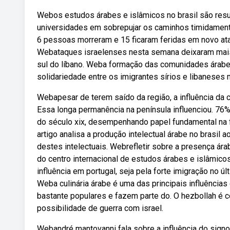
Webos estudos árabes e islâmicos no brasil são resu
universidades em sobrepujar os caminhos timidamente
6 pessoas morreram e 15 ficaram feridas em novo at
Webataques israelenses nesta semana deixaram mais d
sul do líbano. Weba formação das comunidades árabes 
solidariedade entre os imigrantes sírios e libaneses 
Webapesar de terem saído da região, a influência da
Essa longa permanência na península influenciou. 76% 
do século xix, desempenhando papel fundamental na
artigo analisa a produção intelectual árabe no brasil a
destes intelectuais. Webrefletir sobre a presença ára
do centro internacional de estudos árabes e islâmico
influência em portugal, seja pela forte imigração no úl
Weba culinária árabe é uma das principais influências 
bastante populares e fazem parte do. O hezbollah é cen
possibilidade de guerra com israel.
Webandré mantovanni fala sobre a influência do sign