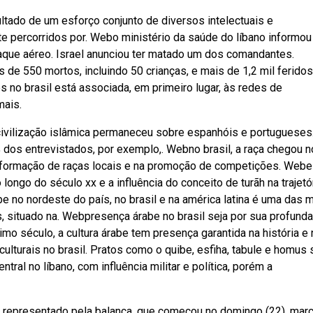
ltado de um esforço conjunto de diversos intelectuais e
 percorridos por. Webo ministério da saúde do líbano informou
aque aéreo. Israel anunciou ter matado um dos comandantes.
e 550 mortos, incluindo 50 crianças, e mais de 1,2 mil feridos
no brasil está associada, em primeiro lugar, às redes de
mais.
 civilização islâmica permaneceu sobre espanhóis e portugueses
dos entrevistados, por exemplo,. Webno brasil, a raça chegou no
 formação de raças locais e na promoção de competições. Webe
o longo do século xx e a influência do conceito de turãh na trajetó
be no nordeste do país, no brasil e na américa latina é uma das 
s, situado na. Webpresença árabe no brasil seja por sua profunda
timo século, a cultura árabe tem presença garantida na história e 
culturais no brasil. Pratos como o quibe, esfiha, tabule e homus
tral no líbano, com influência militar e política, porém a
o representado pela balança, que começou no domingo (22), mar