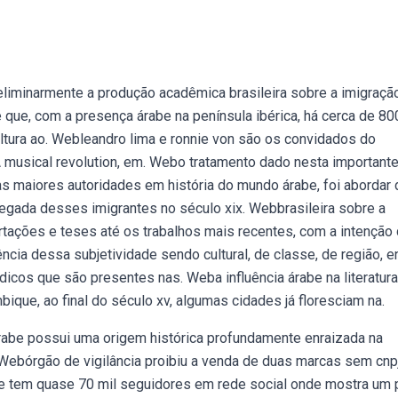
reliminarmente a produção acadêmica brasileira sobre a imigraçã
 é que, com a presença árabe na península ibérica, há cerca de 80
ltura ao. Webleandro lima e ronnie von são os convidados do
. A musical revolution, em. Webo tratamento dado nesta important
as maiores autoridades em história do mundo árabe, foi abordar 
hegada desses imigrantes no século xix. Webbrasileira sobre a
sertações e teses até os trabalhos mais recentes, com a intenção
ência dessa subjetividade sendo cultural, de classe, de região, e
dicos que são presentes nas. Weba influência árabe na literatura
que, ao final do século xv, algumas cidades já floresciam na.
árabe possui uma origem histórica profundamente enraizada na
 Webórgão de vigilância proibiu a venda de duas marcas sem cnp
 que tem quase 70 mil seguidores em rede social onde mostra um