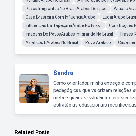
ReligiaoArabe No Brasil
A Imigraçao Do PovoArabe No 
Povos Imigrantes No BrasilÁrabes Religiao
Árabes Viv
Casa Brasileira Com InfluenciaArabe
LugarArabe Brasi
Influências Da TapeçariaÁrabe No Brasil
Construções N
Imagens De PovosArabes Imigrando No Brasil
Frases R
Asiaticos EArabes No Brasil
Povo Arabico
Casament
Sandra
Como orientador, minha entrega é comp
pedagógicas que valorizam relações au
meta é guiar os estudantes em sua traj
estratégias educacionais reconhecidas
Related Posts