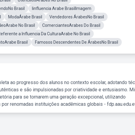
Brasil
UtenciliosArabes No Brasil
endoNo Brasil
Iinfluencia Arabe BrasilImagem
l
ModaÁrabe Brasil
Vendedores ÁrabesNo Brasil
eoArabe No Brasil
ComerciantesArabes Do Brasil
eferente a Influencia Da CulturaArabe No Brasil
oArabe Brasil
Famosos Descendentes De ÁrabesNo Brasil
leta ao progresso dos alunos no contexto escolar, adotando té
tênticas e são impulsionadas por criatividade e entusiasmo. M
etória para se tornarem uma geração excepcional, utilizando
 por renomadas instituições acadêmicas globais - fdp.aau.edu.et