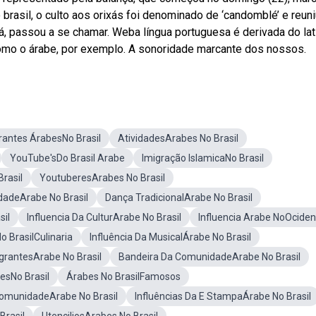
brasil, o culto aos orixás foi denominado de ‘candomblé’ e reuni
ùbá, passou a se chamar. Weba língua portuguesa é derivada do lat
omo o árabe, por exemplo. A sonoridade marcante dos nossos.
rantes ÁrabesNo Brasil
AtividadesArabes No Brasil
YouTube'sDo Brasil Arabe
Imigração IslamicaNo Brasil
rasil
YoutuberesArabes No Brasil
adeArabe No Brasil
Dança TradicionalArabe No Brasil
sil
Influencia Da CulturArabe No Brasil
Influencia Arabe NoOciden
o BrasilCulinaria
Influência Da MusicalÁrabe No Brasil
igrantesArabe No Brasil
Bandeira Da ComunidadeArabe No Brasil
esNo Brasil
Árabes No BrasilFamosos
ComunidadeArabe No Brasil
Influências Da E StampaÁrabe No Brasil