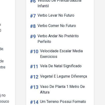
#6
Vestido De Prenda Gaúcha
Infantil
#7
Verbo Levar No Futuro
o
#8
Verbo Comer No Futuro
0
#9
Verbo Andar No Pretérito
Perfeito
e
de.
#10
Velocidade Escalar Media
Exercicios
 de
#11
Vela De Natal Significado
ntre
#12
Vegetal E Legume Diferença
#13
Vaso De Planta 1 Metro De
Altura
j no
 pouco
#14
Um Terreno Possui Formato