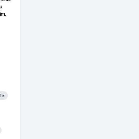
u
im,
te