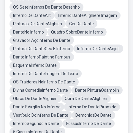
OS SeteInfernos De Dante Desenho
Inferno De DanteArt
Inferno DanteAlighiere Imagem
Pinturas De DanteAlighieri
CéuDe Dante
DanteNo Inferno
Quadro SobreDante Inferno
Gravador AçoInferno De Dante
Pintura De DanteCeu E Inferno
Inferno De DanteAnjos
Dante InfernoPainting Famous
EsquemaInferno Dante
Inferno De DanteImagem De Texto
OS Traidores NoInferno De Dante
Divina ComediaInferno Dante
Dante PinturaOdamolin
Obras De DanteAlighieri
Obra De DanteAlighieri
Dante EVirgílio No Inferno
Inferno De DantePiramide
Vestíbulo DoInferno De Dante
DemoniosDe Dante
InfernoSegundo a Dante
FossasInferno De Dante
5 CiirculoInferno De Dante