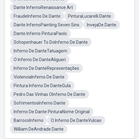
Dante InfernoRenaissance Art
FraudeInferno De Dante
PinturaLucarelli Dante
Dante InfernoPainting Seven Sins
InvejaDe Dante
Dante Inferno PinturaPaolo
Schopenhauer To DoInferno De Dante
Inferno De DanteTatuagem
O Inferno De DanteAligueri
Inferno De DanteRepresentações
ViolenciaInferno De Dante
Pintura Inferno De DanteGula
Pedro Das Vinhas OInferno De Dante
SofrimentosInferno Dante
Inferno De Dante PinturaNome Original
BarrocoInferno
O Inferno De DanteVulcao
William DeAndrade Dante