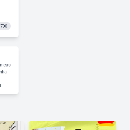
s700
cnicas
inha
.