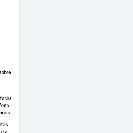
 sobre
 fecha
feito
ários.
ntes
 é a