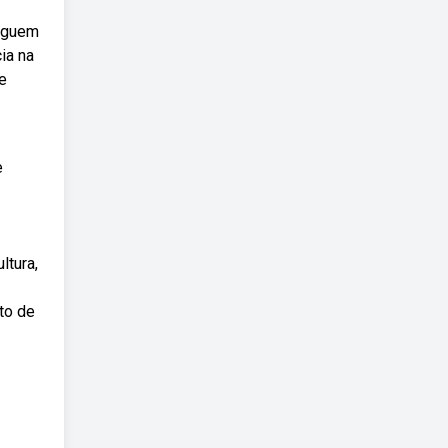
seguem
ia na
e
e
ltura,
to de