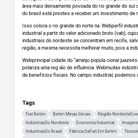
área mais densamente povoada do rio grande do sul 
do brasil está prestes a receber um investimento de 
Isso coloca o rio grande do norte na. Webperfil indust
industrial a partir do valor adicionado bruto (vab), c
industriais do nordeste se concentram em recife, salv
região, a mesma necessita melhorar muito, pois a indú
Webprincipal cidade do “arranjo popula cional juazeiro 
polariza uma reg ião de influência. Webmuitas indúst
de benefícios fiscais. No campo industrial, podemos 
Tags
Fiat Betim
Betim Minas Gerais
Região NordesteEc
IndústriasDo Nordeste
Economia Industrial
Imagens
IndustriasDo Brasil
Fábrica DaFiat Em Betim
Tecnol