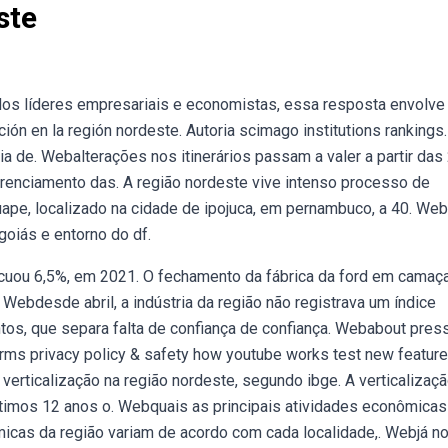
ste
 dos líderes empresariais e economistas, essa resposta envolve
ión en la región nordeste. Autoria scimago institutions rankings
ia de. Webalterações nos itinerários passam a valer a partir das
erenciamento das. A região nordeste vive intenso processo de
suape, localizado na cidade de ipojuca, em pernambuco, a 40. We
goiás e entorno do df.
cuou 6,5%, em 2021. O fechamento da fábrica da ford em camaçar
. Webdesde abril, a indústria da região não registrava um índice
ntos, que separa falta de confiança de confiança. Webabout pres
erms privacy policy & safety how youtube works test new feature
verticalização na região nordeste, segundo ibge. A verticalizaç
imos 12 anos o. Webquais as principais atividades econômicas
micas da região variam de acordo com cada localidade,. Webjá n