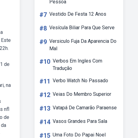
Pessoa
#7
Vestido De Festa 12 Anos
#8
Vesícula Biliar Para Que Serve
 a
. Este
#9
Versiculo Fuja Da Aparencia Do
 22h.
Mal
#10
Verbos Em Ingles Com
b1 de
Tradução
#11
Verbo Watch No Passado
i, na
#12
Veias Do Membro Superior
s
#13
Vatapá De Camarão Paraense
s nfl
ão de
#14
Vasos Grandes Para Sala
 da
o
#15
Uma Foto Do Papai Noel