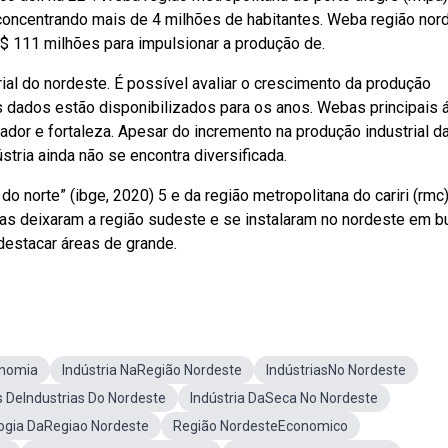
concentrando mais de 4 milhões de habitantes. Weba região nor
r$ 111 milhões para impulsionar a produção de.
rial do nordeste. É possível avaliar o crescimento da produção
ujos dados estão disponibilizados para os anos. Webas principais 
ador e fortaleza. Apesar do incremento na produção industrial d
stria ainda não se encontra diversificada.
do norte” (ibge, 2020) 5 e da região metropolitana do cariri (rmc)
rias deixaram a região sudeste e se instalaram no nordeste em 
destacar áreas de grande.
onomia
Indústria NaRegião Nordeste
IndústriasNo Nordeste
 DeIndustrias Do Nordeste
Indústria DaSeca No Nordeste
ogia DaRegiao Nordeste
Região NordesteEconomico