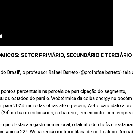
MICOS: SETOR PRIMÁRIO, SECUNDÁRIO E TERCIÁRIO
do Brasil", o professor Rafael Barreto (@profrafaelbarreto) fala
9 pontos percentuais na parcela de participação do segmento,
u os estados do pará e. Webtérmica da ceiba energy no pecém
r para 2024 início das obras até o pecém; Webo candidato a pre
 (24) no bairro milionários, no barreiro, em encontro com empres
 que destaca a gastronomia local, o talento de chefs e restaura
co acii na 22ª. Weba região metropolitana de porto alegre (rmpa)