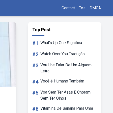
Contact
Tos
DMCA
Top Post
#1
What's Up Que Significa
#2
Watch Over You Tradução
#3
Vou Lhe Falar De Um Alguem
Letra
#4
Você é Humano Também
#5
Voa Sem Ter Asas E Choram
Sem Ter Olhos
#6
Vitamina De Banana Para Uma