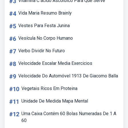
#3
Vitamina C ácido Ascórbico Para Que Serve
#4
Vida Maria Resumo Brainly
#5
Vestes Para Festa Junina
#6
Vesícula No Corpo Humano
#7
Verbo Dividir No Futuro
#8
Velocidade Escalar Media Exercicios
#9
Velocidade Do Automóvel 1913 De Giacomo Balla
#10
Vegetais Ricos Em Proteina
#11
Unidade De Medida Mapa Mental
#12
Uma Caixa Contém 60 Bolas Numeradas De 1 A
60