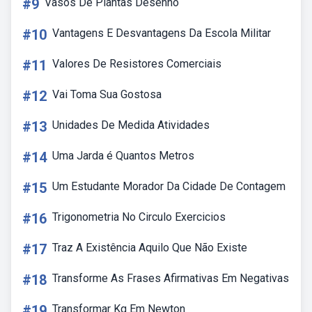
#9
Vasos De Plantas Desenho
#10
Vantagens E Desvantagens Da Escola Militar
#11
Valores De Resistores Comerciais
#12
Vai Toma Sua Gostosa
#13
Unidades De Medida Atividades
#14
Uma Jarda é Quantos Metros
#15
Um Estudante Morador Da Cidade De Contagem
#16
Trigonometria No Circulo Exercicios
#17
Traz A Existência Aquilo Que Não Existe
#18
Transforme As Frases Afirmativas Em Negativas
#19
Transformar Kg Em Newton