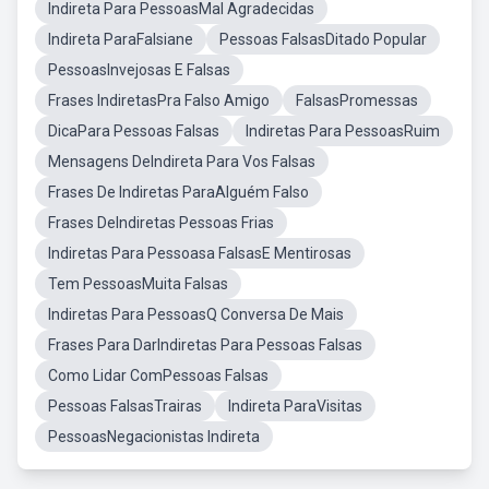
Indireta Para PessoasMal Agradecidas
Indireta ParaFalsiane
Pessoas FalsasDitado Popular
PessoasInvejosas E Falsas
Frases IndiretasPra Falso Amigo
FalsasPromessas
DicaPara Pessoas Falsas
Indiretas Para PessoasRuim
Mensagens DeIndireta Para Vos Falsas
Frases De Indiretas ParaAlguém Falso
Frases DeIndiretas Pessoas Frias
Indiretas Para Pessoasa FalsasE Mentirosas
Tem PessoasMuita Falsas
Indiretas Para PessoasQ Conversa De Mais
Frases Para DarIndiretas Para Pessoas Falsas
Como Lidar ComPessoas Falsas
Pessoas FalsasTrairas
Indireta ParaVisitas
PessoasNegacionistas Indireta