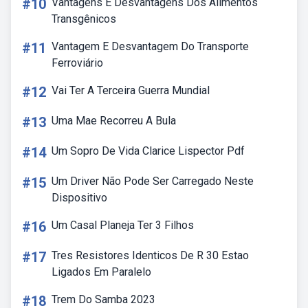
#10
Vantagens E Desvantagens Dos Alimentos
Transgênicos
#11
Vantagem E Desvantagem Do Transporte
Ferroviário
#12
Vai Ter A Terceira Guerra Mundial
#13
Uma Mae Recorreu A Bula
#14
Um Sopro De Vida Clarice Lispector Pdf
#15
Um Driver Não Pode Ser Carregado Neste
Dispositivo
#16
Um Casal Planeja Ter 3 Filhos
#17
Tres Resistores Identicos De R 30 Estao
Ligados Em Paralelo
#18
Trem Do Samba 2023